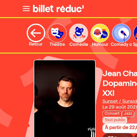
Retour
Théâtre
Comédie
Humour
Comedy clu
S
Jean Char
Dopamine
XXI
Sunset / Sunsi
Le 29 août 202
Concert
Jazz
Tout public
À partir de 22