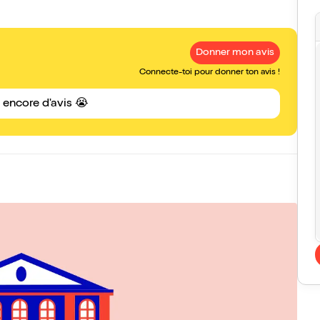
Donner mon avis
Connecte-toi pour donner ton avis !
s encore d'avis 😭