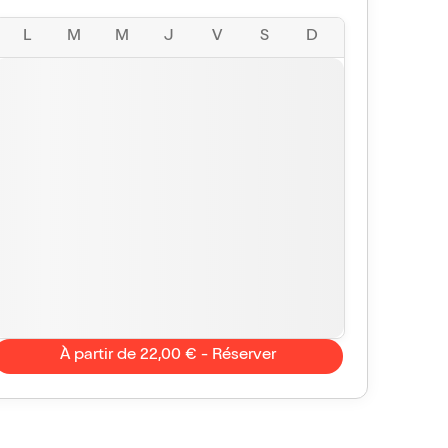
L
M
M
J
V
S
D
À partir de 22,00 € - Réserver