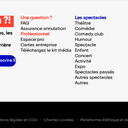
Une question ?
Les spectacles
 ?!
FAQ
Théâtre
Assurance annulation
Comédie
s, les
Professionnel
Comedy club
Espace pro
Humour
 mère
Cartes entreprise
Spectacle
Téléchargez le kit média
Enfant
Concert
nscrire S’inscrire S’inscrire S’inscrire S’inscrire S’inscrire S’inscrire S’inscrire S’inscrire S’inscrire S’inscrire S’inscrire
Activité
Expo
Spectacles passés
Autres spectacles
Autres
ions légales et CGU
Chartes cookies
Plateforme d'éthique et d