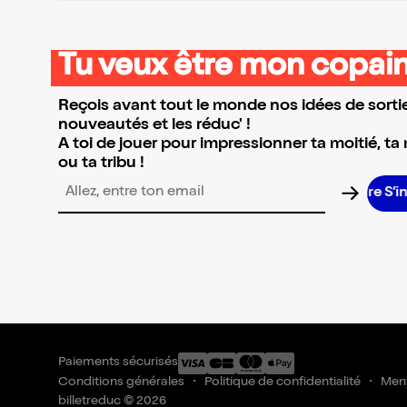
Tu veux être mon copain
Reçois avant tout le monde nos idées de sortie
nouveautés et les réduc' !
A toi de jouer pour impressionner ta moitié, ta
ou ta tribu !
S’i
Adresse email pour la newsletter
Paiements sécurisés
Conditions générales
Politique de confidentialité
Ment
billetreduc © 2026