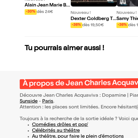
Alain Jean Marie Be
Bop Trio | Pianissim
dès 24€
-30%
Nouveau !
Nouveau !
o Vol XXI
Dexter Goldberg Tri
Samy Thié
o
onardo Mo
dès 19,50€
dès 
-36%
-36%
Waves Re
ianissimo
Tu pourrais aimer aussi !
À propos de Jean Charles Acquavi
Découvre Jean Charles Acquaviva : Dopamine | Piani
Sunside
-
Paris
.
Attention : les places sont limitées. Encore hésitant
Toujours à la recherche de la sortie idéale ? Voici qu
Comédies drôles et pop’
Célébrités au théâtre
Au théâtre, pour faire le plein d’émotions