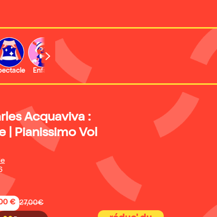
b
pectacle
Enfant
Concert
Activité
Expo et musée
les Acquaviva :
 | Pianissimo Vol
de
6
,00 €
27,00€