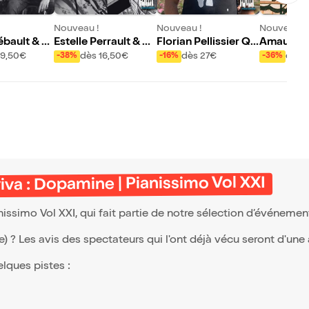
Nouveau !
Nouveau !
Nouveau !
bault & Lé
Estelle Perrault & R
Florian Pellissier Qu
Amaury F
ntana : In
ob Clearfield | Piani
intet : Pacifiques bic
Quartet |
19,50€
dès 16,50€
dès 27€
dès 
-38%
-16%
-36%
loaded | P
ssimo Vol XXI
hes | Pianissimo Vol
Vol XXI
 Vol XXI
XXI
va : Dopamine | Pianissimo Vol XXI
ssimo Vol XXI, qui fait partie de notre sélection d’événeme
(e) ? Les avis des spectateurs qui l'ont déjà vécu seront d'une
elques pistes :