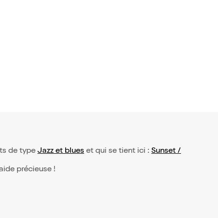
aye Nola
 Pianissimo
19,50€
nts de type
Jazz et blues
et qui se tient ici :
Sunset /
 aide précieuse !