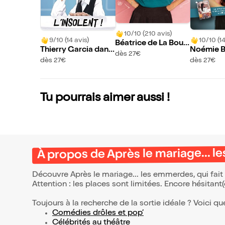
10/10 (210 avis)
9/10 (14 avis)
10/10 (14
Béatrice de La Boul
Thierry Garcia dans
Noémie B
aye dans Héroïnes
dès 27€
L'insolent !
ud et Thi
dès 27€
dès 27€
et dans I
t !
Tu pourrais aimer aussi !
À propos de Après le mariage... 
Découvre Après le mariage... les emmerdes, qui fait
Attention : les places sont limitées. Encore hésitant
Toujours à la recherche de la sortie idéale ? Voici qu
Comédies drôles et pop’
Célébrités au théâtre