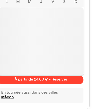
L
M
M
J
V
S
D
À partir de 24,00 € - Réserver
En tournée aussi dans ces villes
Mâcon