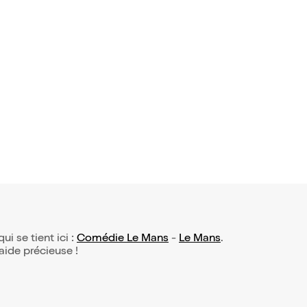
6 avis)
 Curado d
t !
qui se tient ici :
Comédie Le Mans
-
Le Mans
.
 aide précieuse !