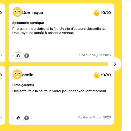
0
Dominique
10/10
Spectacle comique
À voi
Rire garanti du début à la fin. Un trio d'acteurs désopilants.
Nous 
Une Joyeuse soirée à passer à Vannes.
nous a
emmerdes ». Nous avons 
acteu
embar
beaucoup ri
sympa
26
Publié
le 14 juin 2026
décou
troup
0
cécile
10/10
Rires garantis
Détent
Des acteurs à la hauteur Merci pour cet excellent moment
J’ai r
t
25
Publié
le 14 juin 2026