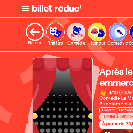
Retour
Théâtre
Comédie
Humour
Comedy clu
S
Après le
emmerd
9/10
(2309 
Comédie Le M
8 septembre a
Théâtre
Coméd
Familial (à partir d
À partir de 24