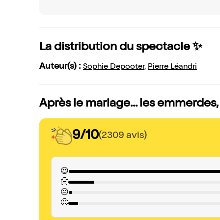
La distribution du spectacle ✨
Auteur(s) :
Sophie Depooter
,
Pierre Léandri
Après le mariage... les emmerdes,
9/10
(2309 avis)
😍
🤗
😐
🙁