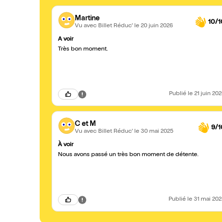
Martine
10/1
Vu avec Billet Réduc'
le 20 juin 2026
A voir
Très bon moment.
Publié
le 21 juin 20
C et M
9/1
Vu avec Billet Réduc'
le 30 mai 2025
À voir
Nous avons passé un très bon moment de détente.
Publié
le 31 mai 20