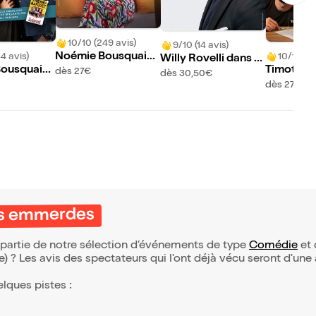
10/10 (249 avis)
9/10 (14 avis)
Noémie Bousquaina
4 avis)
10/10 (12
Willy Rovelli dans H
ud dans Coucou les
ousquaina
Timothée
dès 27€
eureux
dès 30,50€
moches
erry Marqu
ans Présen
dès 27€
ls exagèren
les emmerdes
 partie de notre sélection d’événements de type
Comédie
et 
(e) ? Les avis des spectateurs qui l'ont déjà vécu seront d'une
elques pistes :