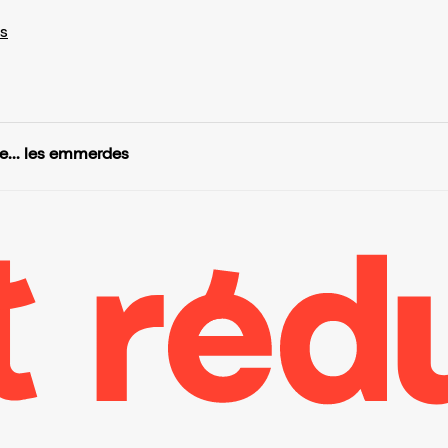
s
e... les emmerdes