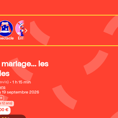
b
pectacle
Enfant
 mariage... les
es
avis)
•
1 h 15 min
ans
u 19 septembre 2026
ie
e 12 ans)
,00 €