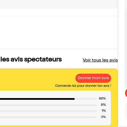
 les avis spectateurs
Voir tous les avis
Donner mon avis
Connecte-toi pour donner ton avis !
88%
8%
1%
3%