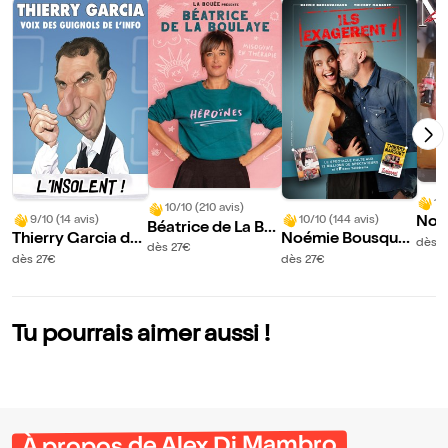
10
10/10 (210 avis)
9/10 (14 avis)
10/10 (144 avis)
Noé
Béatrice de La Bo
Thierry Garcia da
Noémie Bousquai
nau
dès 2
ulaye dans Héroïn
dès 27€
ns L'insolent !
naud et Thierry M
u le
dès 27€
dès 27€
es
arquet dans Ils ex
agèrent !
Tu pourrais aimer aussi !