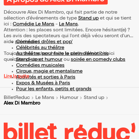
À propos de Alex Di Mambro
Découvre Alex Di Mambro, qui fait partie de notre
sélection d’événements de type
Stand up
et qui se tient
ici :
Comédie Le Mans
-
Le Mans
.
Attention : les places sont limitées. Encore hésitant(e) ?
Les avis des spectateurs qui l'ont déjà vécu seront d'une
aide précieuse !
Comédies drôles et pop’
Célébrités au théâtre
Toujours à la recherche de la sortie idéale ? Voici
Au théâtre, pour faire le plein d’émotions
quelques pistes :
Stand-up et humour
ou
soirée en comedy clubs
Comédies musicales
Cirque, magie et mentalisme
Lire la suite
Activités et sorties à Paris
Expos & Musées à Paris
Pour les enfants, petits et grands
BilletReduc
Le Mans
Humour
Stand up
Alex Di Mambro