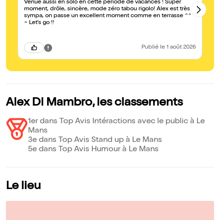
Venue aussi en solo en cette période de vacances ! Super
Tr
moment, drôle, sincère, mode zéro tabou rigolo! Alex est très
Pr
sympa, on passe un excellent moment comme en terrasse ^^
~ Let's go !!
Publié
le 1 août 2026
Alex Di Mambro, les classements
1er dans Top Avis Intéractions avec le public à Le
Mans
3e dans Top Avis Stand up à Le Mans
5e dans Top Avis Humour à Le Mans
Le lieu