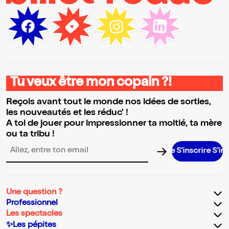
Tu veux être mon copain ?!
Reçois avant tout le monde nos idées de sorties,
les nouveautés et les réduc' !
A toi de jouer pour impressionner ta moitié, ta mère
ou ta tribu !
S’inscrire S’inscrire S’
Adresse email pour la newsletter
Une question ?
Professionnel
Les spectacles
✨Les pépites