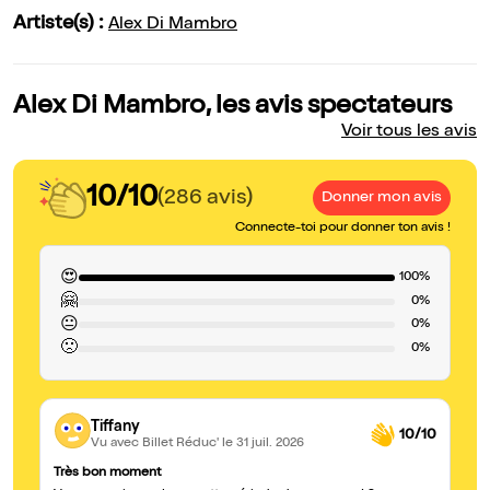
Artiste(s) :
Alex Di Mambro
Alex Di Mambro, les avis spectateurs
Voir tous les avis
10/10
(286 avis)
Donner mon avis
Connecte-toi pour donner ton avis !
😍
100%
🤗
0%
😐
0%
🙁
0%
Tiffany
10/10
Vu avec Billet Réduc'
le 31 juil. 2026
Très bon moment
L'