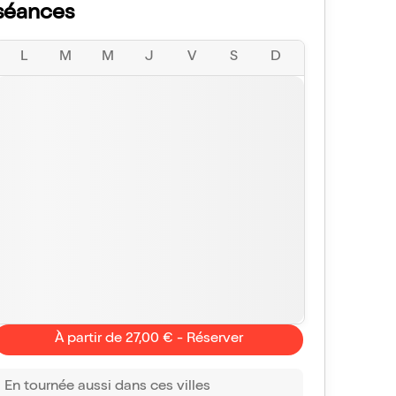
séances
L
M
M
J
V
S
D
À partir de 27,00 € - Réserver
En tournée aussi dans ces villes