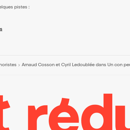
elques pistes :
s
moristes
Arnaud Cosson et Cyril Ledoublée dans Un con peu