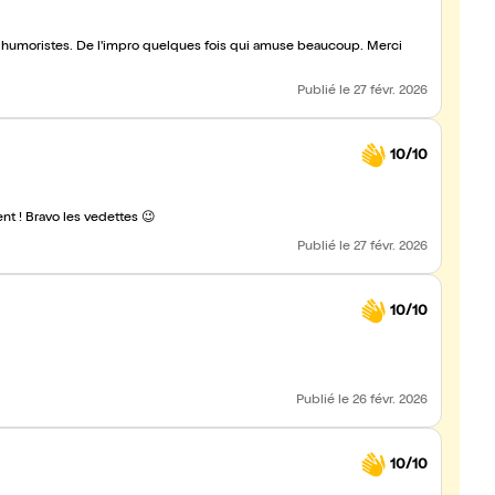
 2 humoristes. De l'impro quelques fois qui amuse beaucoup. Merci
Publié
le 27 févr. 2026
10/10
N’hésitez pas, ce duo est très drôle, on passe un super moment ! Bravo les vedettes 😉
Publié
le 27 févr. 2026
10/10
Publié
le 26 févr. 2026
10/10