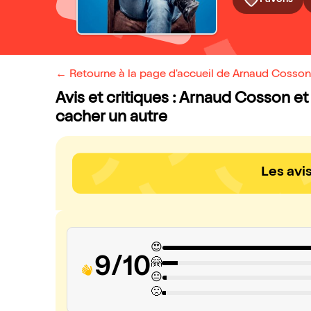
← Retourne à la page d'accueil de Arnaud Cosson 
Avis et critiques : Arnaud Cosson e
cacher un autre
Les avi
😍
9/10
🤗
😐
🙁