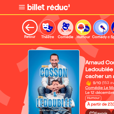
Retour
Théâtre
Comédie
Humour
Comedy clu
S
Arnaud Cos
Ledoublée 
cacher un 
9/10
(153 av
Comédie Le M
Le 12 décembr
Humour
À partir de 27
Favoris