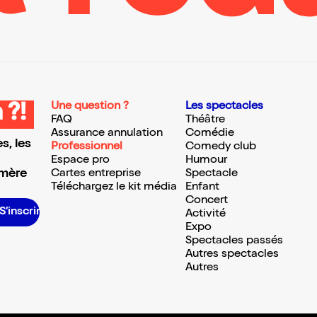
Une question ?
Les spectacles
 ?!
FAQ
Théâtre
Assurance annulation
Comédie
s, les
Professionnel
Comedy club
Espace pro
Humour
 mère
Cartes entreprise
Spectacle
Téléchargez le kit média
Enfant
Concert
 S’inscrire S’inscrire S’inscrire S’inscrire S’inscrire S’inscrire S’inscrire S’inscrire S’inscrire S’inscrire
Activité
Expo
Spectacles passés
Autres spectacles
Autres