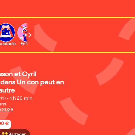
b
pectacle
Enfant
son et Cyril
dans Un con peut en
autre
is)
•
1 h 20 min
ans
e 2026
,00 €
Partager