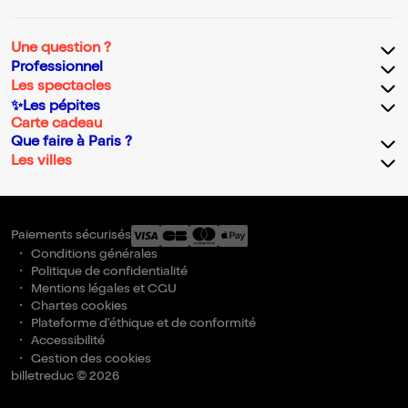
Une question ?
Professionnel
Les spectacles
✨Les pépites
Carte cadeau
Que faire à Paris ?
Les villes
Paiements sécurisés
Conditions générales
Politique de confidentialité
Mentions légales et CGU
Chartes cookies
Plateforme d'éthique et de conformité
Accessibilité
Gestion des cookies
billetreduc © 2026