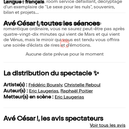
tendresse et colère, room service défaillant, décryptage
Langue : français
d'un exemplaire de "Le sexe pour les nuls", souvenirs,
bilan et projets...
Avé César !, toutes les séances
Attention, "Avé César !" n'est pas une comédie
romantique ordinaire, vous ne saurez peut-être pas après
quatre-vingt-dix minutes qui vient de Mars et qui vient
de Vénus, mais le miroir qui vous est tendu vous offrira
une soirée d'éclats de rires et d'émotions.
Aucune date prévue pour le moment
La distribution du spectacle ✨
Artiste(s) :
Frédéric Bouraly
,
Christelle Reboul
Auteur(s) :
Eric Laugerias
,
Raphaël Poitier
Metteur(s) en scène :
Eric Laugerias
Avé César !, les avis spectateurs
Voir tous les avis