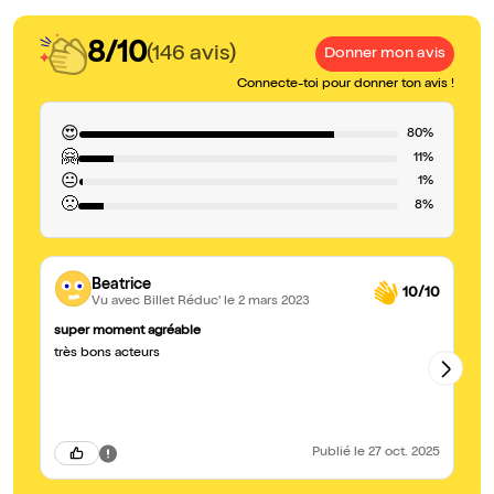
8/10
(146 avis)
Donner mon avis
Connecte-toi pour donner ton avis !
😍
80%
🤗
11%
😐
1%
🙁
8%
Beatrice
10/10
Vu avec Billet Réduc'
le 2 mars 2023
super moment agréable
Ri
très bons acteurs
Un
s'
Publié
le 27 oct. 2025