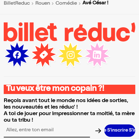
Avé César !
BilletReduc
Rouen
Comédie
Tu veux être mon copain ?!
Reçois avant tout le monde nos idées de sorties,
les nouveautés et les réduc' !
A toi de jouer pour impressionner ta moitié, ta mère
ou ta tribu !
S’inscrire S’inscrire
Adresse email pour la newsletter