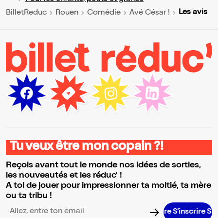
Les avis
BilletReduc
Rouen
Comédie
Avé César !
Tu veux être mon copain ?!
Reçois avant tout le monde nos idées de sorties,
les nouveautés et les réduc' !
A toi de jouer pour impressionner ta moitié, ta mère
ou ta tribu !
S’inscrire S’ins
Adresse email pour la newsletter