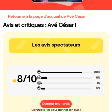
← Retourne à la page d'accueil de Avé César !
Avis et critiques : Avé César !
Les avis spectateurs
😍
80%
8/10
🤗
11%
😐
1%
🙁
8%
Donner mon avis
Connecte-toi pour donner ton avis !