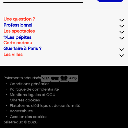
Une question ?
Professionnel
Les spectacles
✨Les pépites
Carte cadeau
Que faire à Paris ?
Les villes
Paiements sécurisés
Conditions générales
Politique de confidentialité
Mentions légales et CGU
Chartes cookies
Plateforme d'éthique et de conformité
Accessibilité
Gestion des cookies
billetreduc © 2026