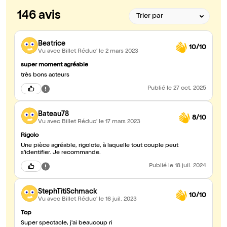
146 avis
Beatrice
10/10
Vu avec Billet Réduc'
le 2 mars 2023
super moment agréable
très bons acteurs
Publié
le 27 oct. 2025
Bateau78
8/10
Vu avec Billet Réduc'
le 17 mars 2023
Rigolo
Une pièce agréable, rigolote, à laquelle tout couple peut
s'identifier. Je recommande.
Publié
le 18 juil. 2024
StephTitiSchmack
10/10
Vu avec Billet Réduc'
le 16 juil. 2023
Top
Super spectacle, j'ai beaucoup ri