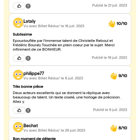
Publié
le 21 juil. 2023
Lataly
10/10
Vu avec Billet Réduc'
le 16 juil. 2023
Sublissime
Époustouflée par l'immense talent de Christelle Reboul et
Frédéric Bouraly Touchée en plein coeur par le sujet Merci
infiniment de ce BONHEUR.
Publié
le 19 juil. 2023
philippe77
9/10
Vu avec Billet Réduc'
le 8 juil. 2023
Très bonne pièce
Deux acteurs excellents qui se donnent la réplique avec
beaucoup de talent. Un texte ciselé, une horloge de précision.
Allez y.
Publié
le 9 juil. 2023
Bechat
8/10
Vu avec Billet Réduc'
le 29 juin 2023
Bon moment de détente