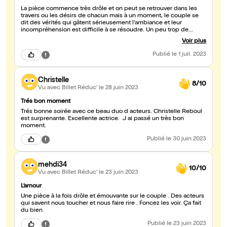
La pièce commence très drôle et on peut se retrouver dans les
travers ou les désirs de chacun mais à un moment, le couple se
dit des vérités qui gâtent sérieusement l'ambiance et leur
incompréhension est difficile à se résoudre. Un peu trop de
longueur à ce moment. Heureusement, un peu de légèreté et
Voir plus
d'humour terminent l'ensemble joué par d'excellents acteurs.
Publié
le 1 juil. 2023
Christelle
8/10
Vu avec Billet Réduc'
le 28 juin 2023
Trés bon moment
Trés bonne soirée avec ce beau duo d acteurs. Christelle Reboul
est surprenante. Excellente actrice. J ai passé un très bon
moment.
Publié
le 30 juin 2023
mehdi34
10/10
Vu avec Billet Réduc'
le 23 juin 2023
L’amour
Une pièce à la fois drôle et émouvante sur le couple . Des acteurs
qui savent nous toucher et nous faire rire . Foncez les voir. Ça fait
du bien
Publié
le 23 juin 2023