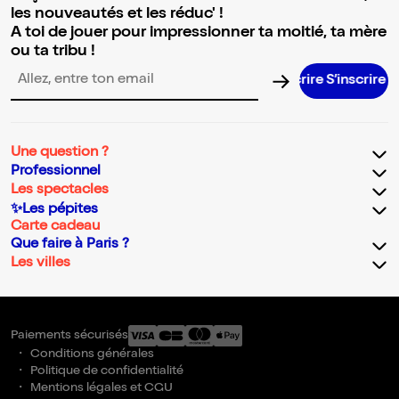
les nouveautés et les réduc' !
A toi de jouer pour impressionner ta moitié, ta mère
ou ta tribu !
S’inscrir
Adresse email pour la newsletter
Une question ?
Professionnel
Les spectacles
✨Les pépites
Carte cadeau
Que faire à Paris ?
Les villes
Paiements sécurisés
Conditions générales
Politique de confidentialité
Mentions légales et CGU