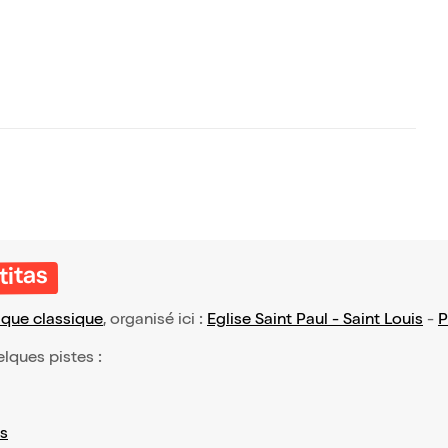
titas
que classique
, organisé ici :
Eglise Saint Paul - Saint Louis
-
P
elques pistes :
s