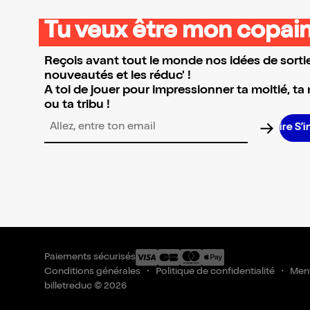
Tu veux être mon copain
Reçois avant tout le monde nos idées de sortie
nouveautés et les réduc' !
A toi de jouer pour impressionner ta moitié, ta
ou ta tribu !
Adresse email pour la newsletter
Paiements sécurisés
Conditions générales
Politique de confidentialité
Ment
billetreduc © 2026