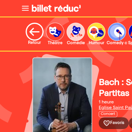
Retour
Théâtre
Comédie
Humour
Comedy clu
S
Bach : S
Partitas
1 heure
Eglise Saint Pau
Concert
Favoris