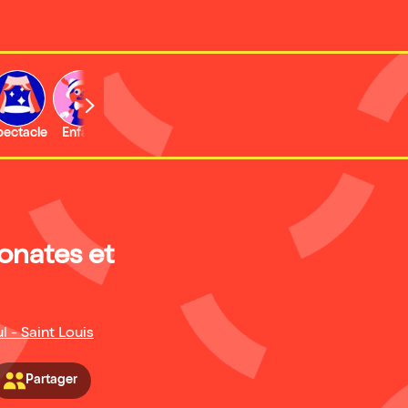
b
pectacle
Enfant
Concert
Activité
Expo et musée
onates et
l - Saint Louis
Partager