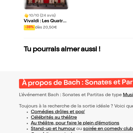
10/10 (24 avis)
Vivaldi : Les Quatre
Saisons | Ave Maria
dès 20,50€
-36%
et Airs sacrés
Tu pourrais aimer aussi !
À propos de Bach : Sonates et Par
L’événement Bach : Sonates et Partitas de type
Musi
Toujours à la recherche de la sortie idéale ? Voici qu
Comédies drôles et pop’
Célébrités au théâtre
Au théâtre, pour faire le plein d’émotions
Stand-up et humour
ou
soirée en comedy club