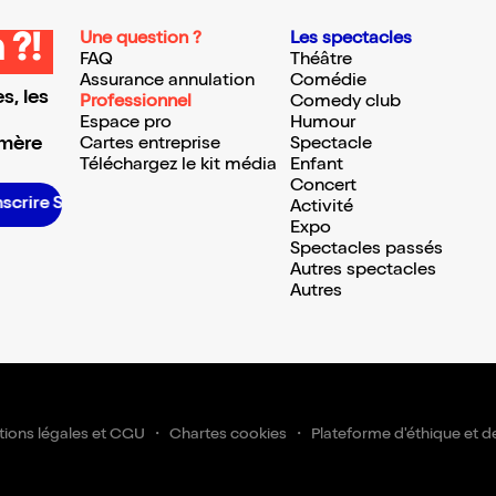
Une question ?
Les spectacles
 ?!
FAQ
Théâtre
Assurance annulation
Comédie
s, les
Professionnel
Comedy club
Espace pro
Humour
 mère
Cartes entreprise
Spectacle
Téléchargez le kit média
Enfant
Concert
S’inscrire S’inscrire S’inscrire S’inscrire S’inscrire S’inscrire S’inscrire S’inscrire S’inscrire S’inscrire S’inscrire S’inscrire
Activité
Expo
Spectacles passés
Autres spectacles
Autres
ions légales et CGU
Chartes cookies
Plateforme d'éthique et d