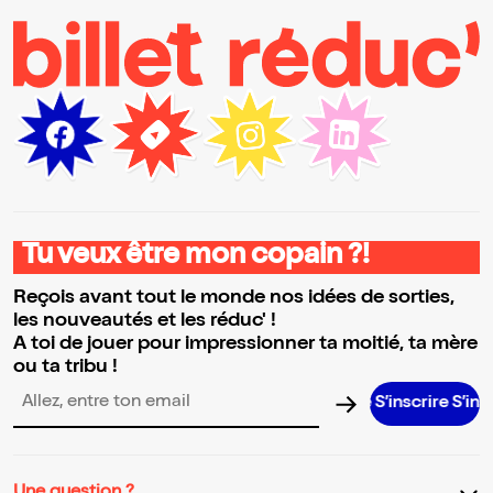
Tu veux être mon copain ?!
Reçois avant tout le monde nos idées de sorties,
les nouveautés et les réduc' !
A toi de jouer pour impressionner ta moitié, ta mère
ou ta tribu !
S’inscrire S’inscrire S’
Adresse email pour la newsletter