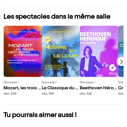
Les spectacles dans la même salle
Nouveau !
Nouveau !
Nouveau !
Nouve
Mozart, les trois d
Le Classique du Di
Beethoven Héroïq
Grie
ernières symphon
manche : Pierre et
ue
Du g
dès 35€
dès 16€
dès 10€
dès 
ies
le Loup
nou
Tu pourrais aimer aussi !