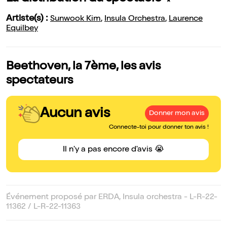
Artiste(s) :
Sunwook Kim
,
Insula Orchestra
,
Laurence
Equilbey
Beethoven, la 7ème, les avis
spectateurs
Aucun avis
Donner mon avis
Connecte-toi pour donner ton avis !
Il n'y a pas encore d'avis 😭
Événement proposé par ERDA, Insula orchestra - L-R-22-
11362 / L-R-22-11363