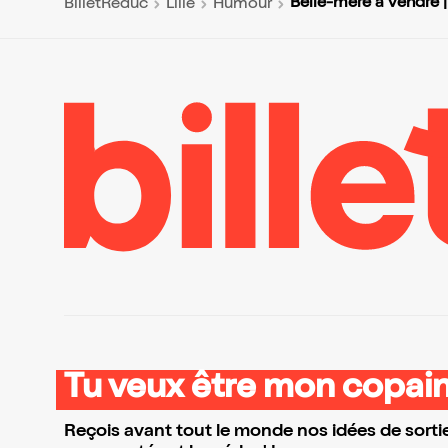
Belle-mère à vendre 
BilletReduc
Lille
Humour
Tu veux être mon copain
Reçois avant tout le monde nos idées de sortie