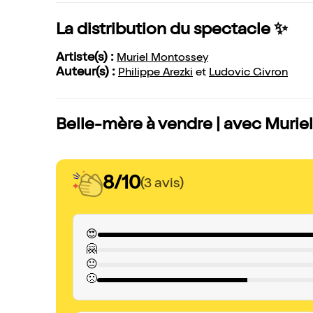
La distribution du spectacle ✨
Artiste(s) :
Muriel Montossey
Auteur(s) :
Philippe Arezki
et
Ludovic Givron
Belle-mère à vendre | avec Muriel
8/10
(3 avis)
😍
🤗
😐
🙁