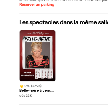
A les champs de la couronne, 59232 Vieux Berqui
Réserver un parking
Les spectacles dans la même sall
8/10 (3 avis)
Belle-mère à vendre
| avec Muriel Monto
dès 22€
ssey