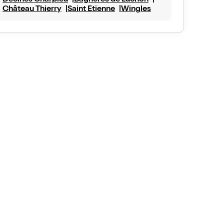
Décines Charpieu
Bagnères de Luchon
Château Thierry
Saint Etienne
Wingles