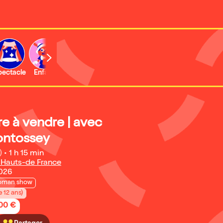
b
pectacle
Enfant
Concert
Activité
e à vendre | avec
ontossey
)
•
1 h 15 min
 Hauts-de France
2026
oman show
e 12 ans)
,00 €