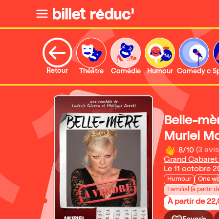
Retour
Théâtre
Comédie
Humour
Comedy clu
S
Belle-mèr
Muriel M
8/10
(3 avis
Grand Cabaret
Le 11 octobre 
Humour
One w
Familial (à partir d
À partir de 22