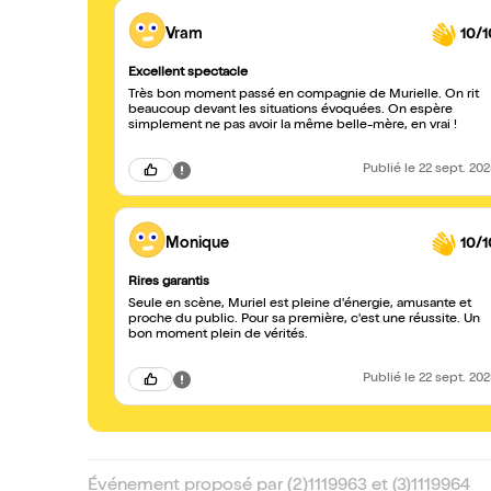
Vram
10/1
Excellent spectacle
Très bon moment passé en compagnie de Murielle. On rit
beaucoup devant les situations évoquées. On espère
simplement ne pas avoir la même belle-mère, en vrai !
Publié
le 22 sept. 20
Monique
10/1
Rires garantis
Seule en scène, Muriel est pleine d'énergie, amusante et
proche du public. Pour sa première, c'est une réussite. Un
bon moment plein de vérités.
Publié
le 22 sept. 20
Événement proposé par (2)1119963 et (3)1119964