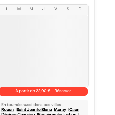
L
M
M
J
V
S
D
À partir de 22,00 € - Réserver
En tournée aussi dans ces villes
Rouen
Saint Jean le Blanc
Auray
Caen