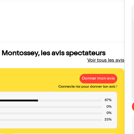
 Montossey, les avis spectateurs
Voir tous les avis
Donner mon avis
Connecte-toi pour donner ton avis !
67%
0%
0%
33%