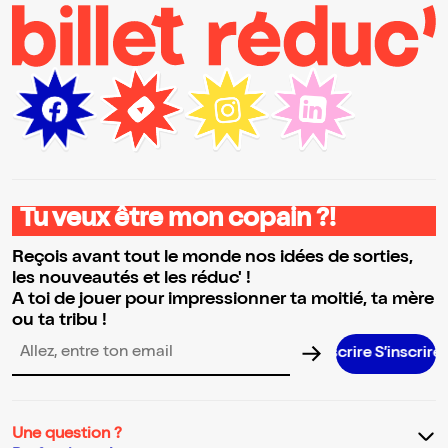
Tu veux être mon copain ?!
Reçois avant tout le monde nos idées de sorties,
les nouveautés et les réduc' !
A toi de jouer pour impressionner ta moitié, ta mère
ou ta tribu !
S’inscrir
Adresse email pour la newsletter
Une question ?