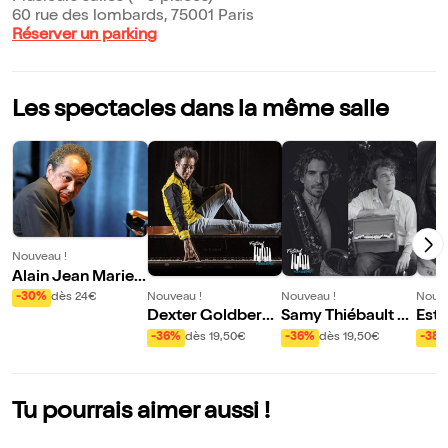
60 rue des lombards, 75001 Paris
Réserver un parking
Les spectacles dans la même salle
Nouveau !
Alain Jean Marie
Be Bop Trio | Piani
Nouveau !
Nouveau !
Nouve
-30%
dès 24€
ssimo Vol XXI
Dexter Goldberg
Samy Thiébault &
Este
Trio
Léonardo Montan
Rob 
-36%
dès 19,50€
-36%
dès 19,50€
-38
a : In Waves Reloa
anis
ded | Pianissimo V
ol XXI
Tu pourrais aimer aussi !