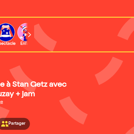
b
pectacle
Enfant
Concert
Activité
Expo et musée
à Stan Getz avec
uzay + jam
de
Partager