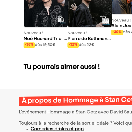
Nouveau !
Alain Jea
Bop Trio 
dès 
-30%
Nouveau !
Nouveau !
o Vol XXI
Noé Huchard Trio |
Pierre de Bethmann
Pianissimo Vol XXI
Quartet ft. David El
dès 19,50€
dès 22€
-36%
-32%
Malek | Pianissimo V
ol XXI
Tu pourrais aimer aussi !
À propos de Hommage à Stan Get
L’événement Hommage à Stan Getz avec David Sau
Toujours à la recherche de la sortie idéale ? Voici qu
Comédies drôles et pop’