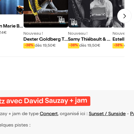
n Marie Be
| Pianissim
24€
Nouveau !
Nouveau !
Nouveau !
Dexter Goldberg Tri
Samy Thiébault & Lé
Estelle Pe
o
onardo Montana : In
ob Clearfi
dès 19,50€
dès 19,50€
dès 
-36%
-36%
-38%
Waves Reloaded | P
ssimo Vol
ianissimo Vol XXI
z avec David Sauzay + jam
zay + jam de type
Concert
, organisé ici :
Sunset / Sunside
-
P
elques pistes :