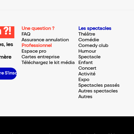
Une question ?
Les spectacles
 ?!
FAQ
Théâtre
Assurance annulation
Comédie
s, les
Professionnel
Comedy club
Espace pro
Humour
 mère
Cartes entreprise
Spectacle
Téléchargez le kit média
Enfant
Concert
inscrire S’inscrire S’inscrire S’inscrire S’inscrire S’inscrire S’inscrire S’inscrire S’inscrire S’inscrire S’inscrire
Activité
Expo
Spectacles passés
Autres spectacles
Autres