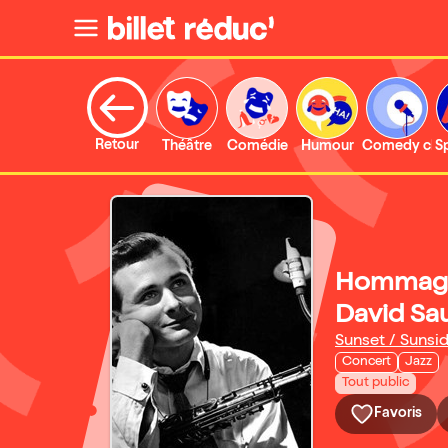
Retour
Théâtre
Comédie
Humour
Comedy clu
S
Hommage 
David Sa
Sunset / Sunsi
Concert
Jazz
Tout public
Favoris