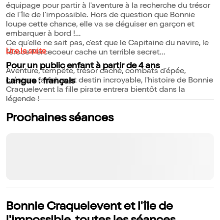
équipage pour partir à l'aventure à la recherche du trésor
de l'île de l'impossible. Hors de question que Bonnie
loupe cette chance, elle va se déguiser en garçon et
embarquer à bord !
Ce qu'elle ne sait pas, c'est que le Capitaine du navire, le
Lire la suite
féroce Percecoeur cache un terrible secret...
Pour un public enfant à partir de 4 ans
Aventure, tempête, trésor caché, combats d'épée,
créature farfelue, et destin incroyable, l'histoire de Bonnie
Langue : français
Craquelevent la fille pirate entrera bientôt dans la
légende !
Prochaines séances
Bonnie Craquelevent et l'île de