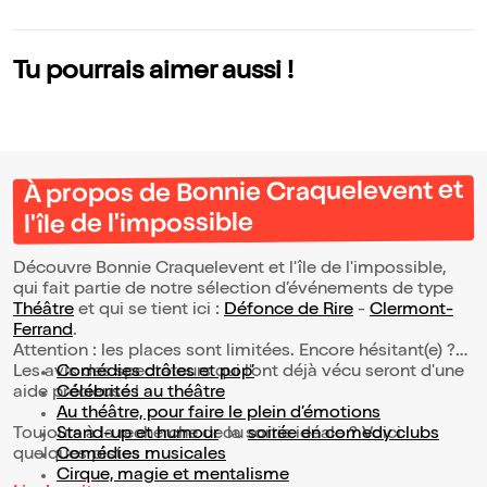
Tu pourrais aimer aussi !
À propos de Bonnie Craquelevent et
l'île de l'impossible
Découvre Bonnie Craquelevent et l'île de l'impossible,
qui fait partie de notre sélection d’événements de type
Théâtre
et qui se tient ici :
Défonce de Rire
-
Clermont-
Ferrand
.
Attention : les places sont limitées. Encore hésitant(e) ?
Les avis des spectateurs qui l'ont déjà vécu seront d'une
Comédies drôles et pop’
aide précieuse !
Célébrités au théâtre
Au théâtre, pour faire le plein d’émotions
Toujours à la recherche de la sortie idéale ? Voici
Stand-up et humour
ou
soirée en comedy clubs
quelques pistes :
Comédies musicales
Cirque, magie et mentalisme