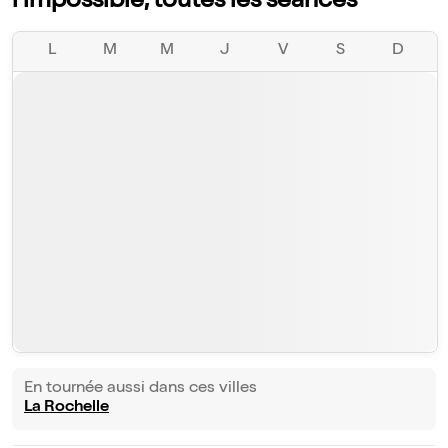
l'impossible, toutes les séances
L
M
M
J
V
S
D
En tournée aussi dans ces villes
La Rochelle