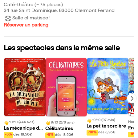
Café-théâtre (~ 75 places)
34 rue Saint Dominique, 63000 Clermont Ferrand
Salle climatisée !
Réserver un parking
Les spectacles dans la même salle
10/10 (97 avis)
Nouve
10/10 (444 avis)
9/10 (276 avis)
La petite sorcière
En a
La mécanique du
Célibataires
-10%
dès 8,95€
boli
couple
-9%
-5%
dès 18,50€
-5%
dès 18,50€