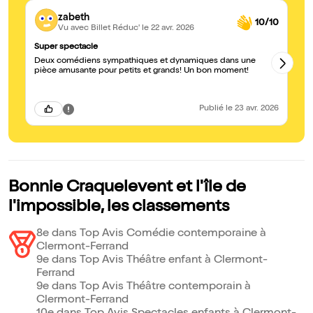
zabeth
10/10
Vu avec Billet Réduc'
le 22 avr. 2026
Super spectacle
sp
Deux comédiens sympathiques et dynamiques dans une
Pi
pièce amusante pour petits et grands! Un bon moment!
in
Publié
le 23 avr. 2026
Bonnie Craquelevent et l'île de
l'impossible, les classements
8e dans Top Avis Comédie contemporaine à
Clermont-Ferrand
9e dans Top Avis Théâtre enfant à Clermont-
Ferrand
9e dans Top Avis Théâtre contemporain à
Clermont-Ferrand