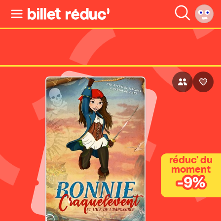
réduc' du
moment
-9%