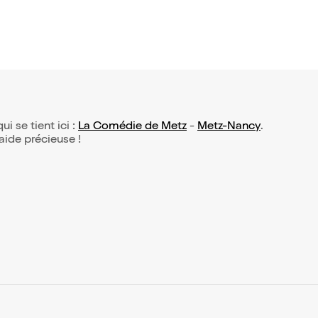
ui se tient ici :
La Comédie de Metz
-
Metz-Nancy
.
 aide précieuse !