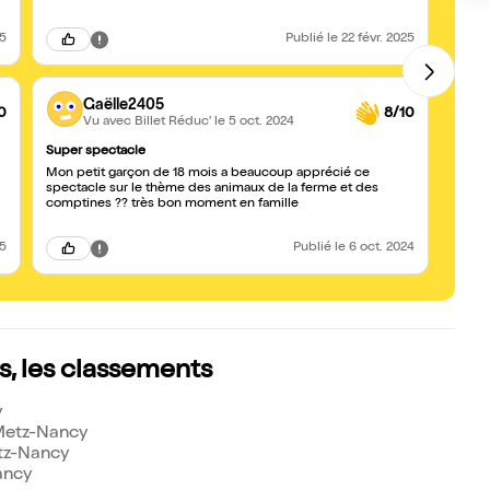
reco
25
Publié
le 22 févr. 2025
Gaëlle2405
0
8/10
Vu avec Billet Réduc'
le 5 oct. 2024
Super spectacle
Super
Mon petit garçon de 18 mois a beaucoup apprécié ce
Vu sur
spectacle sur le thème des animaux de la ferme et des
comptines ?? très bon moment en famille
25
Publié
le 6 oct. 2024
s, les classements
y
Metz-Nancy
etz-Nancy
ancy