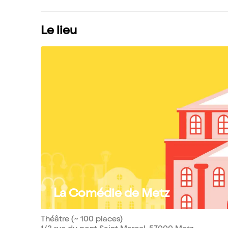
Le lieu
La Comédie de Metz
Théâtre (~ 100 places)