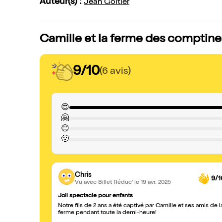
Auteur(s) :
Jean Goltier
Camille et la ferme des comptines
9/10
(6 avis)
😍
🤗
😐
🙁
Chris
9/1
Vu avec Billet Réduc'
le 19 avr. 2025
Joli spectacle pour enfants
Notre fils de 2 ans a été captivé par Camille et ses amis de l
ferme pendant toute la demi-heure!