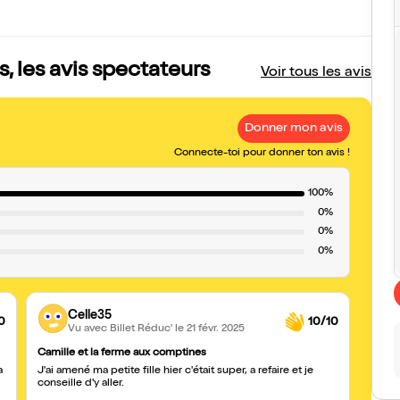
, les avis spectateurs
Voir tous les avis
Donner mon avis
Connecte-toi pour donner ton avis !
100%
0%
0%
0%
Celle35
0
10/10
Vu avec Billet Réduc'
le 21 févr. 2025
Camille et la ferme aux comptines
Super
a
J'ai amené ma petite fille hier c'était super, a refaire et je
Un spe
conseille d'y aller.
un exc
en scè