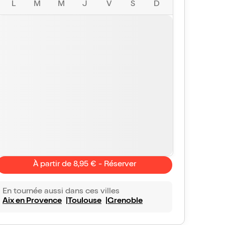
L
M
M
J
V
S
D
À partir de 8,95 € - Réserver
racmas
10/10
Vu avec Billet Réduc'
le 5 oct. 2024
En tournée aussi dans ces villes
be spectacle
Aix en Provence
Toulouse
Grenoble
ctacle très adapté au jeune public. Notre fille a vécu
ellent moment à chanter et à rire. Bravo pour la mise
ne et le jeu. L'âne Yvan a eu un succès fou. On