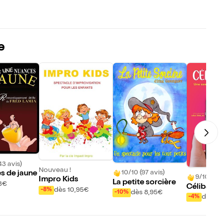
e
43 avis)
Nouveau !
10/10 (97 avis)
s de jaune
9/10 (276
Impro Kids
La petite sorcière
3€
Célibatai
dès 10,95€
-8%
dès 8,95€
-10%
dès 2
-4%