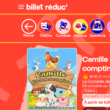
Retour
Théâtre
Comédie
Humour
Spectacle
Camille 
compti
9/10
(6 avis
La Comédie de
29 octobre au 
Théâtre
Tout petits 3-6 a
À partir de 8,9