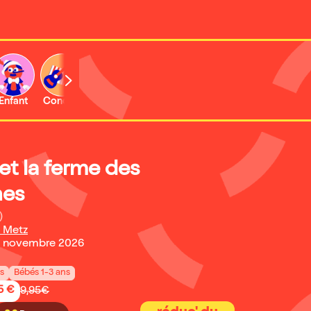
Enfant
Concert
Expo et musée
et la ferme des
nes
)
 Metz
1 novembre 2026
ns
Bébés 1-3 ans
5 €
9,95€