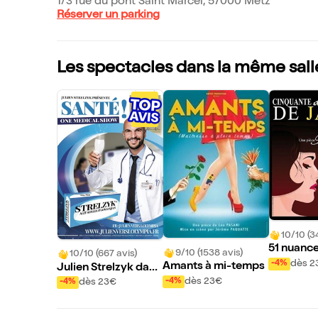
1/3 rue du pont Saint Marcel, 57000 Metz
Réserver un parking
Les spectacles dans la même sall
10/10 (3
51 nuance
9/10 (1538 avis)
10/10 (667 avis)
dès 2
-4%
Amants à mi-temps
Julien Strelzyk dans
Santé !
dès 23€
-4%
dès 23€
-4%