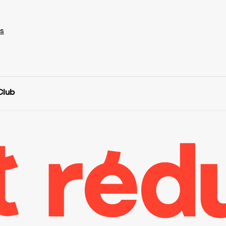
s
Club