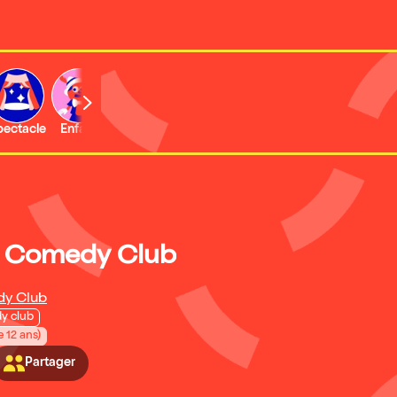
b
pectacle
Enfant
Concert
 Comedy Club
y Club
y club
e 12 ans)
Partager