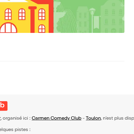
ub
r
, organisé ici :
Carmen Comedy Club
-
Toulon
, n'est plus dis
elques pistes :