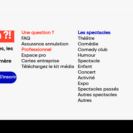
Une question ?
Les spectacles
 ?!
FAQ
Théâtre
Assurance annulation
Comédie
s, les
Professionnel
Comedy club
Espace pro
Humour
 mère
Cartes entreprise
Spectacle
Téléchargez le kit média
Enfant
Concert
rire S’inscrire S’inscrire S’inscrire S’inscrire S’inscrire S’inscrire S’inscrire S’inscrire S’inscrire S’inscrire
Activité
Expo
Spectacles passés
Autres spectacles
Autres