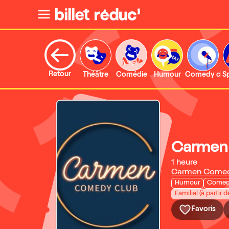
Retour
Théâtre
Comédie
Humour
Comedy clu
S
Carmen
1 heure
Carmen Comed
Humour
Comed
Familial (à partir d
Favoris