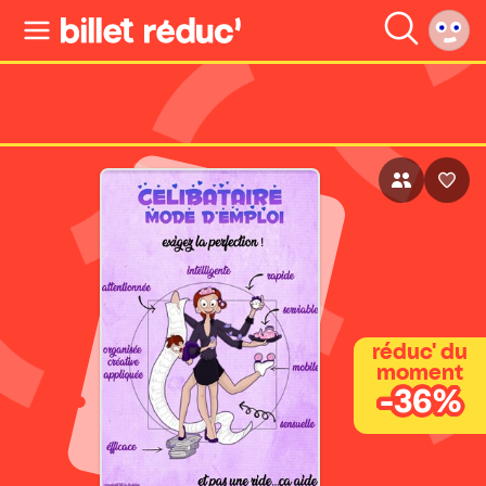
réduc' du
moment
-36%