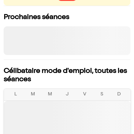
Prochaines séances
Célibataire mode d'emploi, toutes les
séances
L
M
M
J
V
S
D