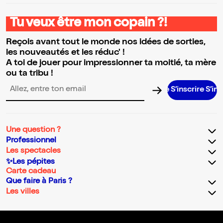
Tu veux être mon copain ?!
Reçois avant tout le monde nos idées de sorties,
les nouveautés et les réduc' !
A toi de jouer pour impressionner ta moitié, ta mère
ou ta tribu !
S’inscrire S’inscrire 
Adresse email pour la newsletter
Une question ?
Professionnel
Les spectacles
✨Les pépites
Carte cadeau
Que faire à Paris ?
Les villes