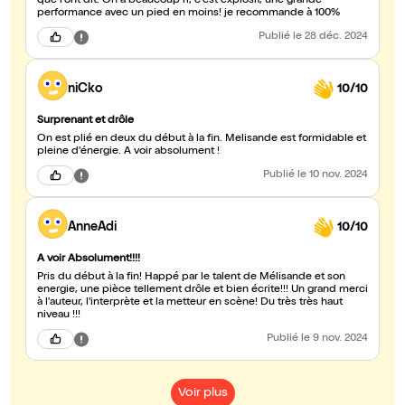
que l'ont dit. On a beaucoup ri, c'est explosif, une grande
performance avec un pied en moins! je recommande à 100%
Publié
le 28 déc. 2024
niCko
10/10
Surprenant et drôle
On est plié en deux du début à la fin. Melisande est formidable et
pleine d'énergie. A voir absolument !
Publié
le 10 nov. 2024
AnneAdi
10/10
A voir Absolument!!!!
Pris du début à la fin! Happé par le talent de Mélisande et son
energie, une pièce tellement drôle et bien écrite!!! Un grand merci
à l'auteur, l'interprète et la metteur en scène! Du très très haut
niveau !!!
Publié
le 9 nov. 2024
Voir plus