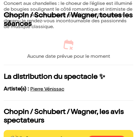
Concert aux chandelles : le choeur de l'église est illuminé
de bougies soulignant le côté romantique et intimiste de
Chopin / Schubert / Wagner, toutes les
l'église. Par ses concerts de qualité, Saint-Ephrem est
devenu le rendez-vous incontournable des passionnés
séances
de musique classique.
Aucune date prévue pour le moment
La distribution du spectacle ✨
Artiste(s) :
Pierre Vénissac
Chopin / Schubert / Wagner, les avis
spectateurs