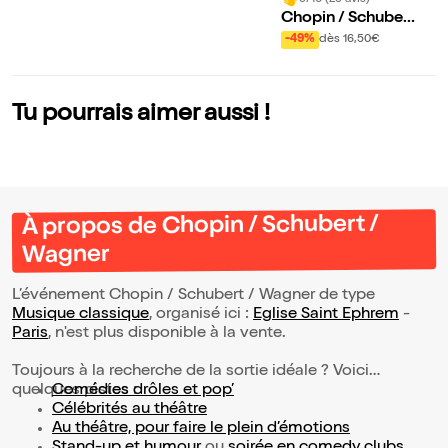
Chopin / Schubert
/ Satie / Beethove
-49%
dès 16,50€
n / Debussy
Tu pourrais aimer aussi !
À propos de Chopin / Schubert /
Wagner
L’événement Chopin / Schubert / Wagner de type
Musique classique
, organisé ici :
Eglise Saint Ephrem
-
Paris
, n'est plus disponible à la vente.
Toujours à la recherche de la sortie idéale ? Voici
quelques pistes :
Comédies drôles et pop’
Célébrités au théâtre
Au théâtre, pour faire le plein d’émotions