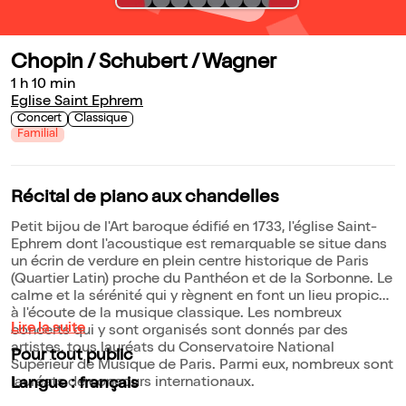
Chopin / Schubert / Wagner
1 h 10 min
Eglise Saint Ephrem
Concert
Classique
Familial
Récital de piano aux chandelles
Petit bijou de l'Art baroque édifié en 1733, l'église Saint-
Ephrem dont l'acoustique est remarquable se situe dans
un écrin de verdure en plein centre historique de Paris
(Quartier Latin) proche du Panthéon et de la Sorbonne. Le
calme et la sérénité qui y règnent en font un lieu propice
à l'écoute de la musique classique. Les nombreux
Lire la suite
concerts qui y sont organisés sont donnés par des
artistes, tous lauréats du Conservatoire National
Pour tout public
Supérieur de Musique de Paris. Parmi eux, nombreux sont
lauréats de concours internationaux.
Langue : français