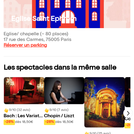
Eglise Saint Ephrem
Eglise/ chapelle (~ 80 places)
17 rue des Carmes, 75005 Paris
Réserver un parking
Les spectacles dans la même salle
9/10 (32 avis)
9/10 (7 avis)
10
Bach : Les Variatio
Chopin / Liszt
Con
ns Goldberg
-26%
dès 18,50€
-26%
dès 18,50€
dell
-26
9/10 (25 avis)