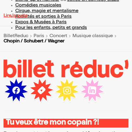
Stand-up et humour
ou
soirée en comedy clubs
Comédies musicales
Cirque, magie et mentalisme
Lire la suite
Activités et sorties à Paris
Expos & Musées à Paris
Pour les enfants, petits et grands
BilletReduc
Paris
Concert
Musique classique
Chopin / Schubert / Wagner
Tu veux être mon copain ?!