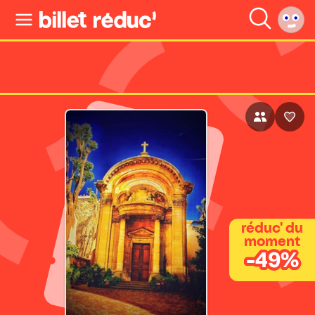
réduc' du
moment
-49%