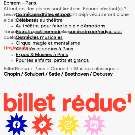
Ephrem
-
Paris
.
Attention : les places sont limitées. Encore hésitant(e) ?
Les avis des spectateurs qui l'ont déjà vécu seront d'une
Comédies drôles et pop’
aide précieuse !
Célébrités au théâtre
Au théâtre, pour faire le plein d’émotions
Toujours à la recherche de la sortie idéale ? Voici
Stand-up et humour
ou
soirée en comedy clubs
quelques pistes :
Comédies musicales
Cirque, magie et mentalisme
Lire la suite
Activités et sorties à Paris
Expos & Musées à Paris
Pour les enfants, petits et grands
BilletReduc
Paris
Concert
Musique classique
Chopin / Schubert / Satie / Beethoven / Debussy