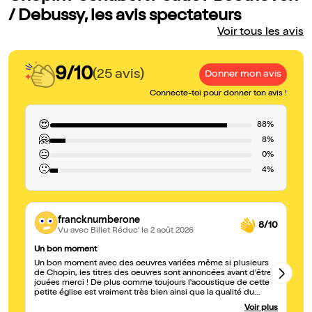
/ Debussy, les avis spectateurs
Voir tous les avis
9/10
(25 avis)
Donner mon avis
Connecte-toi pour donner ton avis !
😍
88%
🤗
8%
😐
0%
🙁
4%
francknumberone
8/10
Vu avec Billet Réduc'
le 2 août 2026
Un bon moment
Ex
Un bon moment avec des oeuvres variées même si plusieurs
So
de Chopin, les titres des oeuvres sont annoncées avant d'être
dél
jouées merci ! De plus comme toujours l'acoustique de cette
Ad
petite église est vraiment très bien ainsi que la qualité du
piano.Aujourd'hui la salle était quasi pleine ce qui prouve
Voir plus