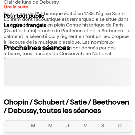
Clair de lune de Debussy
Lire la suite
Petit bijou de l'Art baroque édifié en 1733, l'église Saint-
Pour tout public
Ephrem dont l'acoustique est remarquable se situe dans
un écrin de verdure en plein Centre historique de Paris
Langue : français
(Quartier Latin) proche du Panthéon et de la Sorbonne. Le
calme et la sérénité qui y règnent en font un lieu propice
à l'écoute de la musique classique. Les nombreux
Prochaines séances
concerts qui y sont organisés sont donnés par des
artistes, tous lauréats du Conservatoire National
Supérieur de Musique de Paris.
Parmi eux, nombreux sont lauréats de concours
internationaux.
Chopin / Schubert / Satie / Beethoven
/ Debussy, toutes les séances
L
M
M
J
V
S
D