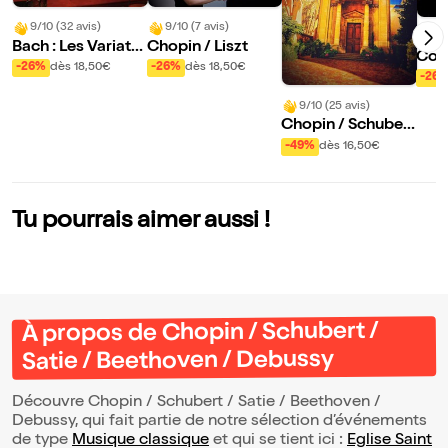
9/10 (32 avis)
9/10 (7 avis)
10
Bach : Les Variatio
Chopin / Liszt
Con
ns Goldberg
-26%
dès 18,50€
-26%
dès 18,50€
dell
-26
9/10 (25 avis)
Chopin / Schubert
/ Satie / Beethove
-49%
dès 16,50€
n / Debussy
Tu pourrais aimer aussi !
À propos de Chopin / Schubert /
Satie / Beethoven / Debussy
Découvre Chopin / Schubert / Satie / Beethoven /
Debussy, qui fait partie de notre sélection d’événements
de type
Musique classique
et qui se tient ici :
Eglise Saint