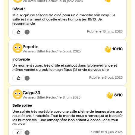
Vu avec Billet Réduc'
le 18 janv. 2026
Génial !
Mieux qu’une séance de ciné pour un dimanche soir cosy ! La
salle est vraiment chouette et les humoristes 10/10. Je
recommande
Publié
le 18 janv. 2026
Pepette
10/10
Vu avec Billet Réduc'
le 5 oct. 2025
Incroyable
Un moment super, très drôle et surtout dans la bienveillance et
même venant du public magnifique j’ai envie de vous dire
Publié
le 6 oct. 2025
Guigui33
8/10
Vu avec Billet Réduc'
le 8 juin 2025
Belle soirée
Une soirée très agréable avec une salle pleine de jeunes alors que
nous étions 4 retraités. Tout le monde nous a remarqué et bien sûr
les humoristes ! Une atmosphère bon enfant A conseiller autour
de vous
Publié
le 9 juin 2025