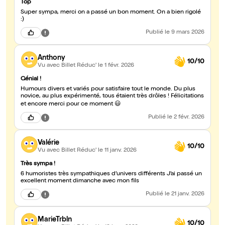
Top
Super sympa, merci on a passé un bon moment. On a bien rigolé
:)
Publié
le 9 mars 2026
Anthony
10/10
Vu avec Billet Réduc'
le 1 févr. 2026
Génial !
Humours divers et variés pour satisfaire tout le monde. Du plus
novice, au plus expérimenté, tous étaient très drôles ! Félicitations
et encore merci pour ce moment 😃
Publié
le 2 févr. 2026
Valérie
10/10
Vu avec Billet Réduc'
le 11 janv. 2026
Très sympa !
6 humoristes très sympathiques d’univers différents J’ai passé un
excellent moment dimanche avec mon fils
Publié
le 21 janv. 2026
MarieTrbln
10/10