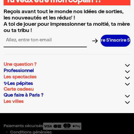
Tu veux être mon copain ?!
Reçois avant tout le monde nos idées de sorties,
les nouveautés et les réduc' !
A toi de jouer pour impressionner ta moitié, ta mère
ou ta tribu !
S’inscrire S’ins
Adresse email pour la newsletter
Une question ?
Professionnel
Les spectacles
✨Les pépites
Carte cadeau
Que faire à Paris ?
Les villes
Paiements sécurisés
Conditions générales