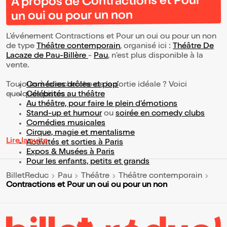
À propos de Contractions et Pour
un oui ou pour un non
L’événement Contractions et Pour un oui ou pour un non
de type
Théâtre contemporain
, organisé ici :
Théâtre De
Lacaze de Pau-Billère
-
Pau
, n'est plus disponible à la
vente.
Toujours à la recherche de la sortie idéale ? Voici
Comédies drôles et pop’
quelques pistes :
Célébrités au théâtre
Au théâtre, pour faire le plein d’émotions
Stand-up et humour
ou
soirée en comedy clubs
Comédies musicales
Cirque, magie et mentalisme
Lire la suite
Activités et sorties à Paris
Expos & Musées à Paris
Pour les enfants, petits et grands
BilletReduc
Pau
Théâtre
Théâtre contemporain
Contractions et Pour un oui ou pour un non