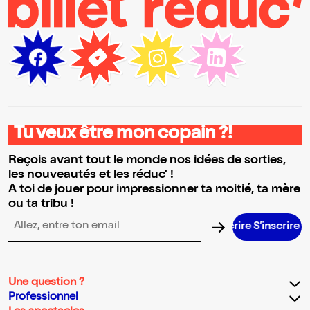
Tu veux être mon copain ?!
Reçois avant tout le monde nos idées de sorties,
les nouveautés et les réduc' !
A toi de jouer pour impressionner ta moitié, ta mère
ou ta tribu !
S’inscrire 
Adresse email pour la newsletter
Une question ?
Professionnel