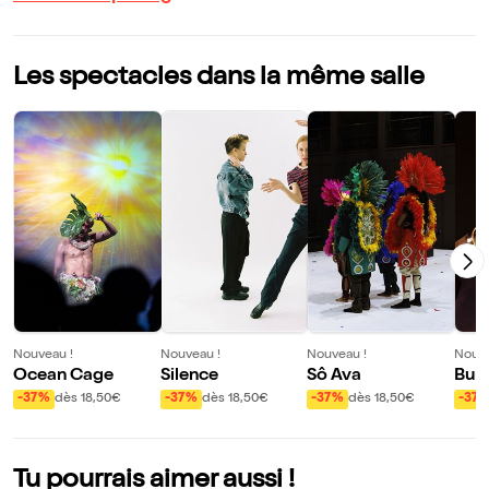
Les spectacles dans la même salle
Nouveau !
Nouveau !
Nouveau !
Nouve
Ocean Cage
Silence
Sô Ava
Bun
-37%
dès 18,50€
-37%
dès 18,50€
-37%
dès 18,50€
-37
Tu pourrais aimer aussi !