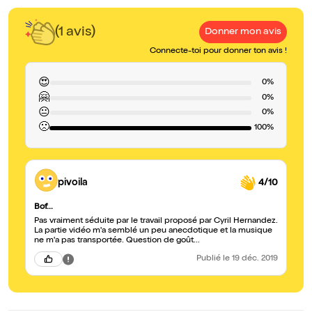
(1 avis)
Donner mon avis
Connecte-toi pour donner ton avis !
😍
0%
🤗
0%
😐
0%
🙁
100%
pivoila
4/10
Bof...
Pas vraiment séduite par le travail proposé par Cyril Hernandez.
La partie vidéo m'a semblé un peu anecdotique et la musique
ne m'a pas transportée. Question de goût...
Publié
le 19 déc. 2019