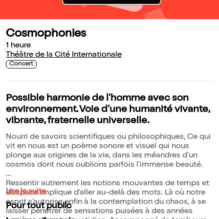
Cosmophonies
1 heure
Théâtre de la Cité Internationale
Concert
Possible harmonie de l'homme avec son
environnement. Voie d'une humanité vivante,
vibrante, fraternelle universelle.
Nourri de savoirs scientifiques ou philosophiques, Ce qui
vit en nous est un poème sonore et visuel qui nous
plonge aux origines de la vie, dans les méandres d'un
cosmos dont nous oublions parfois l'immense beauté.
Ressentir autrement les notions mouvantes de temps et
Lire la suite
d'espace implique d'aller au-delà des mots. Là où notre
esprit s'autorise enfin à la contemplation du chaos, à se
Pour tout public
laisser pénétrer de sensations puisées à des années