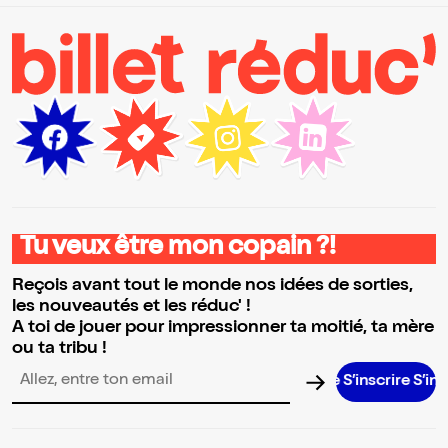
Tu veux être mon copain ?!
Reçois avant tout le monde nos idées de sorties,
les nouveautés et les réduc' !
A toi de jouer pour impressionner ta moitié, ta mère
ou ta tribu !
S’inscrire S’inscrire S
Adresse email pour la newsletter