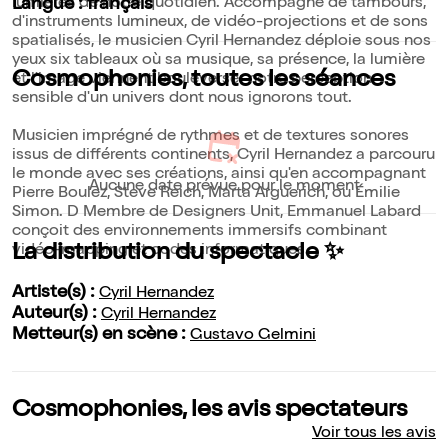
lumières de notre quotidien. Accompagné de tambours,
Langue : français
d'instruments lumineux, de vidéo-projections et de sons
spatialisés, le musicien Cyril Hernandez déploie sous nos
yeux six tableaux où sa musique, sa présence, la lumière
Cosmophonies, toutes les séances
et l'image viennent bouleverser notre perception
sensible d'un univers dont nous ignorons tout.
Musicien imprégné de rythmes et de textures sonores
issus de différents continents, Cyril Hernandez a parcouru
le monde avec ses créations, ainsi qu'en accompagnant
Aucune date prévue pour le moment
Pierre Boulez, Steve Reich, Marta Arguerich, ou Émilie
Simon. D Membre de Designers Unit, Emmanuel Labard
conçoit des environnements immersifs combinant
La distribution du spectacle ✨
vidéo-mapping et codes informatiques.
Artiste(s) :
Cyril Hernandez
Auteur(s) :
Cyril Hernandez
Metteur(s) en scène :
Gustavo Gelmini
Cosmophonies, les avis spectateurs
Voir tous les avis