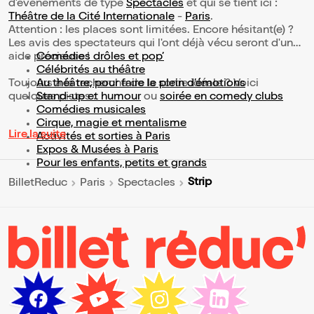
d’événements de type
Spectacles
et qui se tient ici :
Théâtre de la Cité Internationale
-
Paris
.
Attention : les places sont limitées. Encore hésitant(e) ?
Les avis des spectateurs qui l'ont déjà vécu seront d'une
aide précieuse !
Comédies drôles et pop’
Célébrités au théâtre
Toujours à la recherche de la sortie idéale ? Voici
Au théâtre, pour faire le plein d’émotions
quelques pistes :
Stand-up et humour
ou
soirée en comedy clubs
Comédies musicales
Cirque, magie et mentalisme
Lire la suite
Activités et sorties à Paris
Expos & Musées à Paris
Pour les enfants, petits et grands
Strip
BilletReduc
Paris
Spectacles