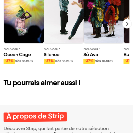
Nouveau !
Nouveau !
Nouveau !
Nouve
Ocean Cage
Silence
Sô Ava
Bun
-37%
dès 18,50€
-37%
dès 18,50€
-37%
dès 18,50€
-37
Tu pourrais aimer aussi !
À propos de Strip
Découvre Strip, qui fait partie de notre sélection