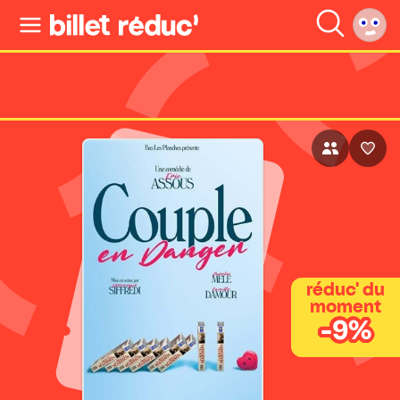
réduc' du
moment
-9%