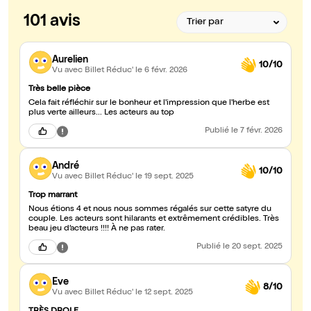
101 avis
Aurelien
10/10
Vu avec Billet Réduc'
le 6 févr. 2026
Très belle pièce
Cela fait réfléchir sur le bonheur et l'impression que l'herbe est
plus verte ailleurs... Les acteurs au top
Publié
le 7 févr. 2026
André
10/10
Vu avec Billet Réduc'
le 19 sept. 2025
Trop marrant
Nous étions 4 et nous nous sommes régalés sur cette satyre du
couple. Les acteurs sont hilarants et extrêmement crédibles. Très
beau jeu d’acteurs !!!! À ne pas rater.
Publié
le 20 sept. 2025
Eve
8/10
Vu avec Billet Réduc'
le 12 sept. 2025