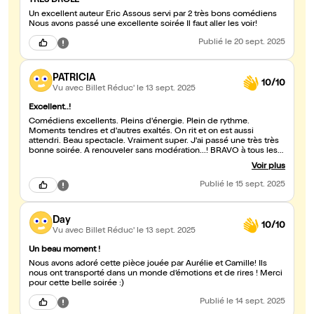
TRÈS DROLE
Un excellent auteur Eric Assous servi par 2 très bons comédiens
Nous avons passé une excellente soirée Il faut aller les voir!
Publié
le 20 sept. 2025
PATRICIA
10/10
Vu avec Billet Réduc'
le 13 sept. 2025
Excellent..!
Comédiens excellents. Pleins d'énergie. Plein de rythme.
Moments tendres et d'autres exaltés. On rit et on est aussi
attendri. Beau spectacle. Vraiment super. J'ai passé une très très
bonne soirée. A renouveler sans modération...! BRAVO à tous les
deux.
Voir plus
Publié
le 15 sept. 2025
Day
10/10
Vu avec Billet Réduc'
le 13 sept. 2025
Un beau moment !
Nous avons adoré cette pièce jouée par Aurélie et Camille! Ils
nous ont transporté dans un monde d’émotions et de rires ! Merci
pour cette belle soirée :)
Publié
le 14 sept. 2025