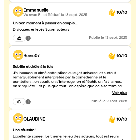
Emmanuelle
10/10
Vu avec Billet Réduc'
le 13 sept. 2025
Un bon moment à passer en couple…
Dialogues enlevés Super acteurs
Publié
le 13 sept. 2025
Reine07
10/10
Subtile et drôle à la fois
J'ai beaucoup aimé cette pièce au sujet universel et surtout
remarquablement interpretée par la comédienne et le
comédien....on sourit, on s'interroge, on réfléchit, on fait la mou,
on s'inquiète....et plus que tout...on espère que cela se termine
bien....!? Ce n'est pas gagné....Bravo et merci encore pour votre
Voir plus
jeu, merci de nous divertir, de nous amuser....c'est super....! Au
plaisir de vous revoir sur scène....bientôt....! Evelyne Arrault à
Publié
le 20 oct. 2025
Nimes depuis 3 ans....férue de théatre...
CLAUDINE
10/10
Une réussite !
Excellente soirée ! Le thème, le jeu des acteurs, tout est réuni