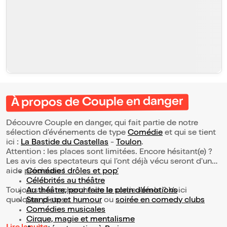
À propos de Couple en danger
Découvre Couple en danger, qui fait partie de notre
sélection d’événements de type
Comédie
et qui se tient
ici :
La Bastide du Castellas
-
Toulon
.
Attention : les places sont limitées. Encore hésitant(e) ?
Les avis des spectateurs qui l'ont déjà vécu seront d'une
aide précieuse !
Comédies drôles et pop’
Célébrités au théâtre
Toujours à la recherche de la sortie idéale ? Voici
Au théâtre, pour faire le plein d’émotions
quelques pistes :
Stand-up et humour
ou
soirée en comedy clubs
Comédies musicales
Cirque, magie et mentalisme