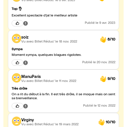
Vu avec Billet Réduc'
le 8 avr. 2023
Top 👌
Excellent spectacle d'jal le meilleur artiste
Publié
le 9 avr. 2023
soiz
8/10
Vu avec Billet Réduc'
le 18 nov. 2022
Sympa
Moment sympa, quelques blagues rigolotes.
Publié
le 20 nov. 2022
ManuParis
9/10
Vu avec Billet Réduc'
le 11 nov. 2022
Très drôle
On a rit du début à la fin. Il est très drôle, il se moque mais on sent
sa bienveillance.
Publié
le 12 nov. 2022
Virginy
10/10
Vu avec Billet Réduc'
le 19 mars 2022