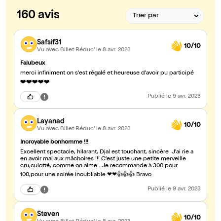
160 avis
Safsif31
10/10
Vu avec Billet Réduc'
le 8 avr. 2023
Falubeux
merci infiniment on s'est régalé et heureuse d'avoir pu participé
❤️❤️❤️❤️❤️
Publié
le 9 avr. 2023
Layanad
10/10
Vu avec Billet Réduc'
le 8 avr. 2023
Incroyable bonhomme !!!
Excellent spectacle, hilarant, Djal est touchant, sincère J'ai rie a
en avoir mal aux mâchoires !!! C'est juste une petite merveille
cru,culotté, comme on aime.. Je recommande à 300 pour
100,pour une soirée inoubliable ❤❤👍👍👍 Bravo
Publié
le 9 avr. 2023
Steven
10/10