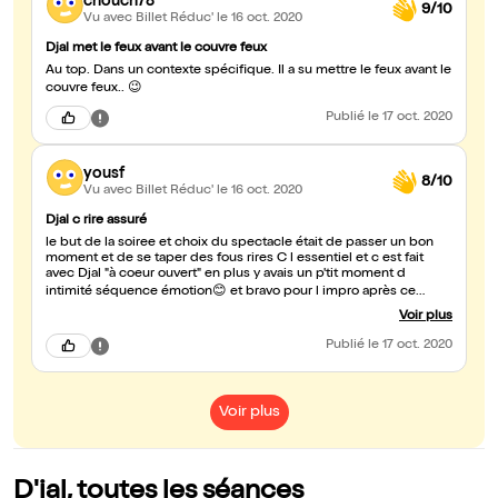
chouch78
9/10
Vu avec Billet Réduc'
le 16 oct. 2020
Djal met le feux avant le couvre feux
Au top. Dans un contexte spécifique. Il a su mettre le feux avant le
couvre feux.. 😉
Publié
le 17 oct. 2020
yousf
8/10
Vu avec Billet Réduc'
le 16 oct. 2020
Djal c rire assuré
le but de la soiree et choix du spectacle était de passer un bon
moment et de se taper des fous rires C l essentiel et c est fait
avec Djal "à coeur ouvert" en plus y avais un p'tit moment d
intimité séquence émotion😊 et bravo pour l impro après ce
moment d émotion 👍🏼☺️
Voir plus
Publié
le 17 oct. 2020
Voir plus
D'jal, toutes les séances