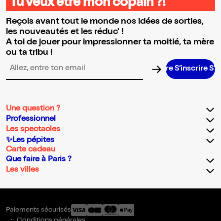
Tu veux être mon copain ?!
Reçois avant tout le monde nos idées de sorties,
les nouveautés et les réduc' !
A toi de jouer pour impressionner ta moitié, ta mère
ou ta tribu !
S’inscrire S’insc
Adresse email pour la newsletter
Une question ?
Professionnel
Les spectacles
✨Les pépites
Carte cadeau
Que faire à Paris ?
Les villes
Paiements sécurisés
Conditions générales