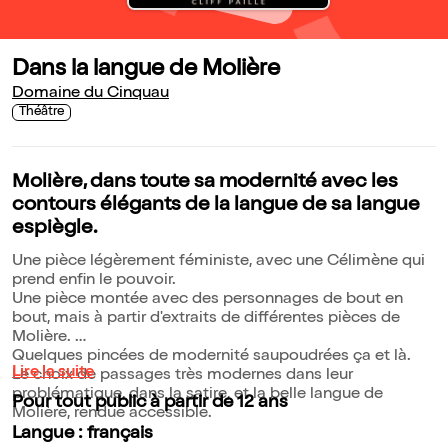
Dans la langue de Molière
Domaine du Cinquau
Théâtre
Molière, dans toute sa modernité avec les
contours élégants de la langue de sa langue
espiègle.
Une pièce légèrement féministe, avec une Célimène qui
prend enfin le pouvoir.
Une pièce montée avec des personnages de bout en
bout, mais à partir d'extraits de différentes pièces de
Molière.
Quelques pincées de modernité saupoudrées ça et là.
Lire la suite
Le choix de passages très modernes dans leur
problématique, dans la satire, et la belle langue de
Pour tout public à partir de 12 ans
Molière, rendue accessible.
Langue : français