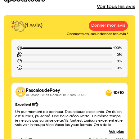
spectateurs
Voir tous les avis
(1 avis)
Donner mon avis
Connecte-toi pour donner ton avis !
😍
100%
🤗
0%
😐
0%
🙁
0%
PascaloudePoey
10/10
Vu avec Billet Réduc'
le 7 nov. 2023
Excellent !!!👌
Un pur moment de bonheur. Des acteurs excellents. On rit, on
est surpris, j'ai adoré. Une belle découverte. En même temps
je ne suis pas surprise ce qu'ils font est toujours excellent et je
vais voir la troupe Vice Versa les yeux fermés. On a de la
chance de les avoir à Pau. Merci merci 🙏
Voir plus