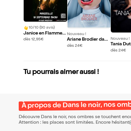
10/10 (90 avis)
Janice en Flammes
Nouveau !
dans Stand up révol
Nouveau !
Ariane Brodier dans
dès 12,95€
Tania Dut
té
Bonne
dès 24€
ouillage
dès 24€
Tu pourrais aimer aussi !
À propos de Dans le noir, nos om
Découvre Dans le noir, nos ombres se touchent encor
Attention : les places sont limitées. Encore hésitant