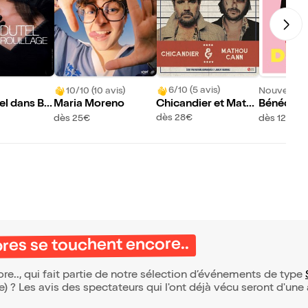
6/10 (5 avis)
10/10 (10 avis)
Nouveau !
Chicandier et Math
el dans Br
Maria Moreno
Bénédict
ou Cann dans Interd
s Tenir D
dès 28€
dès 25€
dès 12,95€
it au public
bres se touchent encore..
e.., qui fait partie de notre sélection d’événements de type
(e) ? Les avis des spectateurs qui l'ont déjà vécu seront d'une