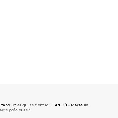
e Hazé dan
ebout
Stand up
et qui se tient ici :
L'Art Dû
-
Marseille
.
 aide précieuse !