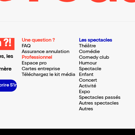
Une question ?
Les spectacles
 ?!
FAQ
Théâtre
Assurance annulation
Comédie
s, les
Professionnel
Comedy club
Espace pro
Humour
 mère
Cartes entreprise
Spectacle
Téléchargez le kit média
Enfant
Concert
e S’inscrire S’inscrire S’inscrire S’inscrire S’inscrire S’inscrire S’inscrire S’inscrire S’inscrire S’inscrire S’inscrire
Activité
Expo
Spectacles passés
Autres spectacles
Autres