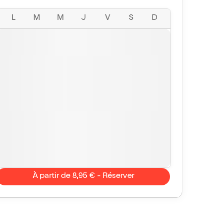
L
M
M
J
V
S
D
À partir de 8,95 € - Réserver