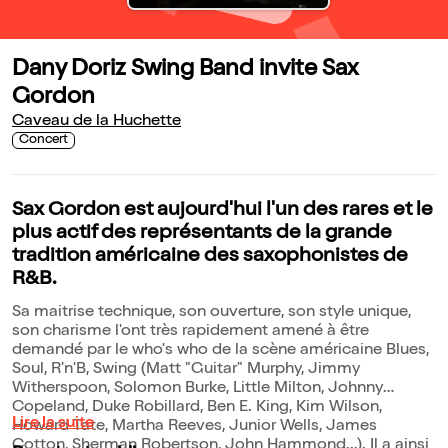
Dany Doriz Swing Band invite Sax
Gordon
Caveau de la Huchette
Concert
Sax Gordon est aujourd'hui l'un des rares et le
plus actif des représentants de la grande
tradition américaine des saxophonistes de
R&B.
Sa maitrise technique, son ouverture, son style unique,
son charisme l'ont très rapidement amené à être
demandé par le who's who de la scène américaine Blues,
Soul, R'n'B, Swing (Matt "Guitar" Murphy, Jimmy
Witherspoon, Solomon Burke, Little Milton, Johnny
Copeland, Duke Robillard, Ben E. King, Kim Wilson,
Lire la suite
Howard Tate, Martha Reeves, Junior Wells, James
Cotton, Sherman Robertson, John Hammond...). Il a ainsi