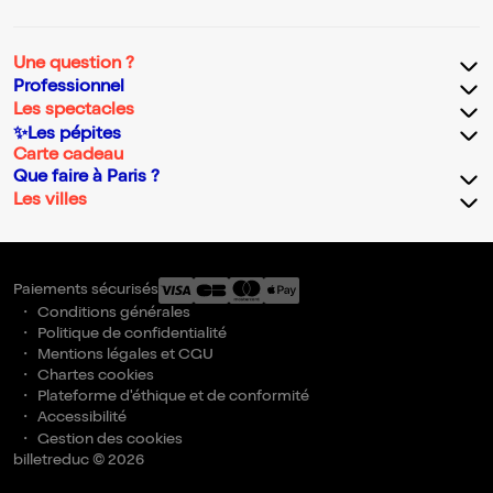
Une question ?
Professionnel
Les spectacles
✨Les pépites
Carte cadeau
Que faire à Paris ?
Les villes
Paiements sécurisés
Conditions générales
Politique de confidentialité
Mentions légales et CGU
Chartes cookies
Plateforme d'éthique et de conformité
Accessibilité
Gestion des cookies
billetreduc © 2026