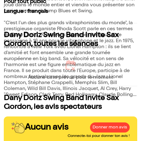
Pour tout public
joué dans le monde entier et viendra vous présenter son
projet personnel Jump Blues et Swing.
Langue : français
"C'est l'un des plus grands vibraphonistes du monde", la
prestigieuse organiste Rhoda Scott parle en ces termes
Dany Doriz Swing Band invite Sax
de Dany Doriz... Formé à la musique classique, il se
passionne à 16 ans pour le vibraphone et le jazz. En 1975,
Gordon, toutes les séances
rencontre à New York avec Lionel Hampton : ils se lient
d'amitié et font ensemble une grande tournée
européenne en big band. Sa vélocité et son sens de
l'harmonie est une figure emblèmatique du jazz en
France. Il se produit dans toute l'Europe, participe à de
nombreux festivals avec les grands du Jazz : Lionel
Aucune date prévue pour le moment
Hampton, Stéphane Grappelli, Memphis Slim, Bill
Coleman, Wild Bill Davis, Illinois Jacquet, Al Grey, Harry
"Sweet Edison, Clark Terry, Red Holloway, Claude Bolling...
Dany Doriz Swing Band invite Sax
Gordon, les avis spectateurs
Aucun avis
Donner mon avis
Connecte-toi pour donner ton avis !