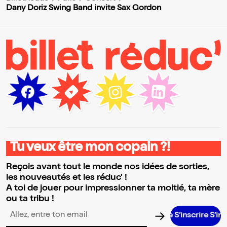
Dany Doriz Swing Band invite Sax Gordon
Tu veux être mon copain ?!
Reçois avant tout le monde nos idées de sorties,
les nouveautés et les réduc' !
A toi de jouer pour impressionner ta moitié, ta mère
ou ta tribu !
S’inscrire S’inscrire S’in
Adresse email pour la newsletter