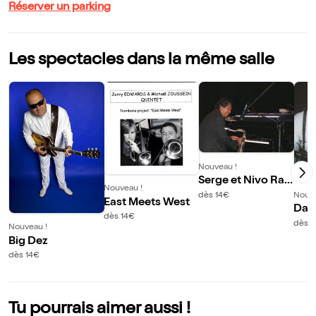
Réserver un parking
Les spectacles dans la même salle
Nouveau !
Serge et Nivo Rah
Nouveau !
oerson jazz soul b
dès 14€
Nouve
East Meets West
lues band
Dan
dès 14€
Ban
dès 1
Nouveau !
Big Dez
dès 14€
Tu pourrais aimer aussi !