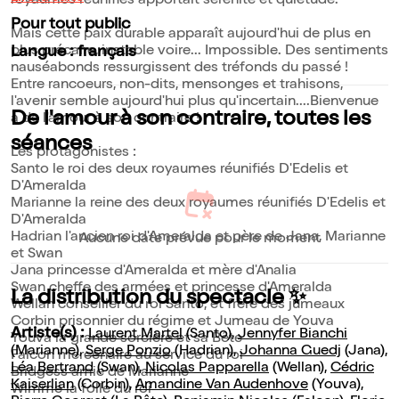
royaumes réunifiés apportait sérénité et quiétude.
Pour tout public
Mais cette paix durable apparaît aujourd'hui de plus en
plus précaire, instable voire... Impossible. Des sentiments
Langue : français
nauséabonds ressurgissent des tréfonds du passé !
Entre rancoeurs, non-dits, mensonges et trahisons,
l'avenir semble aujourd'hui plus qu'incertain....Bienvenue
De l'amour à son contraire, toutes les
à de l'amour à son contraire !
séances
Les protagonistes :
Santo le roi des deux royaumes réunifiés D'Edelis et
D'Ameralda
Marianne la reine des deux royaumes réunifiés D'Edelis et
D'Ameralda
Hadrian l'ancien roi d'Ameralda et père de Jana, Marianne
Aucune date prévue pour le moment
et Swan
Jana princesse d'Ameralda et mère d'Analia
Swan cheffe des armées et princesse d'Ameralda
La distribution du spectacle ✨
Wellan conseiller du roi Santo, et frère des jumeaux
Corbin prisonnier du régime et Jumeau de Youva
Artiste(s) :
Laurent Martel
(Santo),
Jennyfer Bianchi
Youva la grande sorcière et sa Bête
(Marianne),
Serge Ponzio
(Hadrian),
Johanna Guedj
(Jana),
Falcon mercenaire au service du roi
Léa Bertrand
(Swan),
Nicolas Papparella
(Wellan),
Cédric
Bridgess amie de Marianne
Kaiserlian
(Corbin),
Amandine Van Audenhove
(Youva),
Wimme la folle du roi