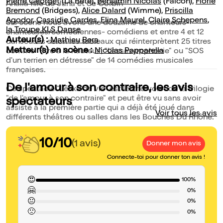
Pierre Georget
(La Bête),
Benjamin Nicolas
(Falcon),
Florie
Analia fille de Jana et de Corbin
Bremond
(Bridgess),
Alice Dalard
(Wimme),
Priscilla
Agodor
,
Cassidie Gardes
,
Elina Maurel
,
Claire Schepens
,
Sur scène nous avons une douzaine de chanteurs-
la Troupe KLS Danse
chanteuses/comédiennes- comédiens et entre 4 et 12
Auteur(s) :
Mathieu Bera
danseuses selon les tableaux qui réinterprètent 25 titres
Metteur(s) en scène :
Nicolas Papparella
comme "Être à la hauteur", "L'assasymphonie" ou "SOS
d'un terrien en détresse" de 14 comédies musicales
françaises.
De l'amour à son contraire, les avis
Ce spectacle "L'élixir de vie" est le 2nd volet de la trilogie
"de l'amour à son contraire" et peut être vu sans avoir
spectateurs
assisté à la première partie qui a déjà été joué dans
Voir tous les avis
différents théâtres ou salles dans les Bouches Du Rhône.
10/10
(1 avis)
Donner mon avis
Connecte-toi pour donner ton avis !
😍
100%
🤗
0%
😐
0%
🙁
0%