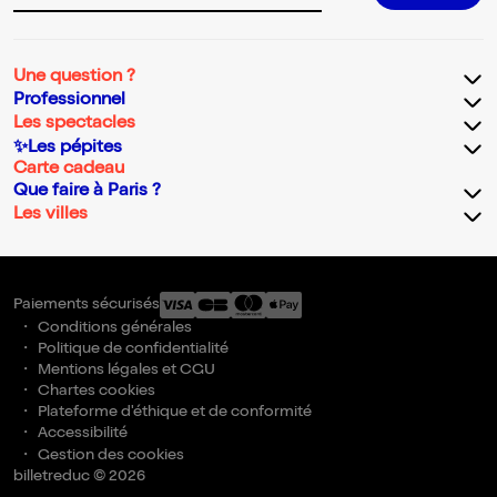
Une question ?
Professionnel
Les spectacles
✨Les pépites
Carte cadeau
Que faire à Paris ?
Les villes
Paiements sécurisés
Conditions générales
Politique de confidentialité
Mentions légales et CGU
Chartes cookies
Plateforme d'éthique et de conformité
Accessibilité
Gestion des cookies
billetreduc © 2026