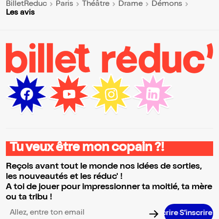
BilletReduc
Paris
Théâtre
Drame
Démons
Les avis
Tu veux être mon copain ?!
Reçois avant tout le monde nos idées de sorties,
les nouveautés et les réduc' !
A toi de jouer pour impressionner ta moitié, ta mère
ou ta tribu !
S’inscrir
Adresse email pour la newsletter