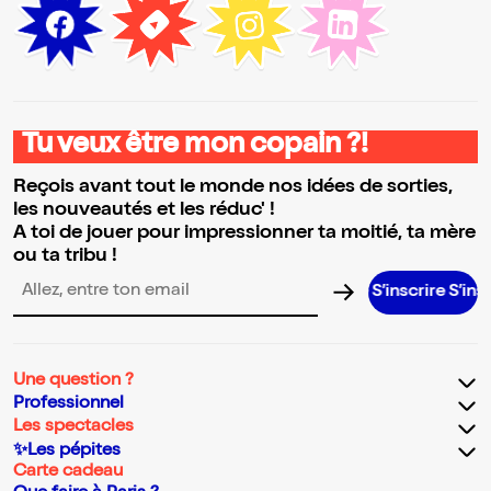
Tu veux être mon copain ?!
Reçois avant tout le monde nos idées de sorties,
les nouveautés et les réduc' !
A toi de jouer pour impressionner ta moitié, ta mère
ou ta tribu !
S’inscrire S’inscrire S’insc
Adresse email pour la newsletter
Une question ?
Professionnel
Les spectacles
✨Les pépites
Carte cadeau