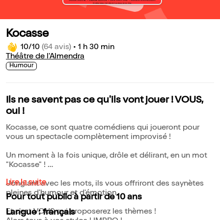
Kocasse
10/10
(64 avis)
•
1 h 30 min
Théâtre de l'Almendra
Humour
Ils ne savent pas ce qu'ils vont jouer ! VOUS,
oui !
Kocasse, ce sont quatre comédiens qui joueront pour
vous un spectacle complètement improvisé !
Un moment à la fois unique, drôle et délirant, en un mot
"Kocasse" !
Lire la suite
Jonglant avec les mots, ils vous offriront des saynètes
pleines d'humour et d'émotion.
Pour tout public à partir de 10 ans
Et c'est VOUS qui proposerez les thèmes !
Langue : français