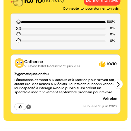
10/10
(64 avis)
Donner mon avis
Connecte-toi pour donner ton avis !
😍
100%
🤗
0%
😐
0%
🙁
0%
Catherine
10/10
Vu avec Billet Réduc'
le 12 juin 2026
Zygomatiques en feu
Br
Félicitations et merci aux acteurs et à l'actrice pour m'avoir fait
Tr
autant rire: des larmes aux éclats. Leur talent,leur connivence et
ai
leur capacité à interagir avec le public aussi créent un
spectacle inédit. Vivement septembre prochain pour revivre
une expérience similaire !
Voir plus
Publié
le 13 juin 2026