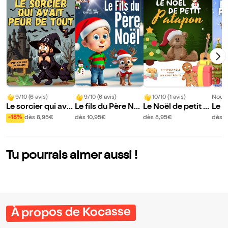
9/10 (6 avis)
9/10 (6 avis)
10/10 (1 avis)
Nouve
Le sorcier qui avai
Le fils du Père No
Le Noël de petit P
Le n
t peur de tout
ël
atapon
enne
-18%
dès 8,95€
dès 10,95€
dès 8,95€
dès 8
Tu pourrais aimer aussi !
À propos de Kocasse