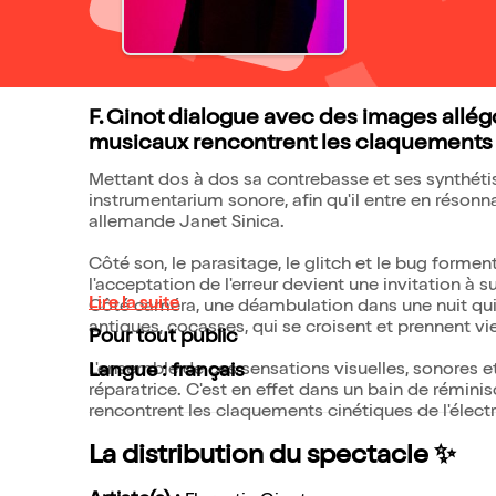
F. Ginot dialogue avec des images allég
musicaux rencontrent les claquements c
Mettant dos à dos sa contrebasse et ses synthéti
instrumentarium sonore, afin qu'il entre en réson
allemande Janet Sinica.
Côté son, le parasitage, le glitch et le bug formen
l'acceptation de l'erreur devient une invitation à
Lire la suite
Côté caméra, une déambulation dans une nuit qui 
antiques, cocasses, qui se croisent et prennent vi
Pour tout public
L'ensemble de ces sensations visuelles, sonores e
Langue : français
réparatrice. C'est en effet dans un bain de rémin
rencontrent les claquements cinétiques de l'élect
La distribution du spectacle ✨