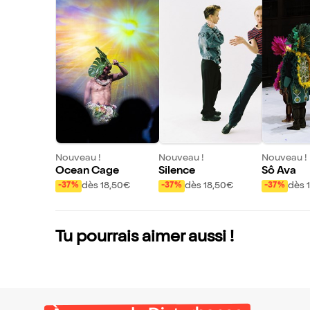
Nouveau !
Nouveau !
Nouveau !
Ocean Cage
Silence
Sô Ava
dès 18,50€
dès 18,50€
dès 
-37%
-37%
-37%
Tu pourrais aimer aussi !