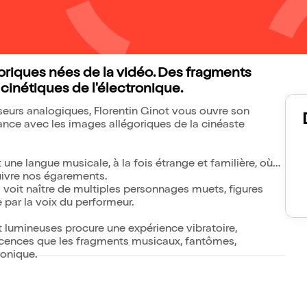
oriques nées de la vidéo. Des fragments
inétiques de l'électronique.
seurs analogiques, Florentin Ginot vous ouvre son
nance avec les images allégoriques de la cinéaste
t une langue musicale, à la fois étrange et familière, où
 suivre nos égarements.
voit naître de multiples personnages muets, figures
e par la voix du performeur.
t lumineuses procure une expérience vibratoire,
iscences que les fragments musicaux, fantômes,
ronique.