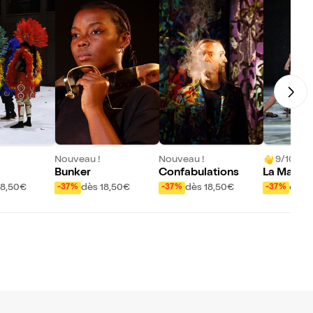
Nouveau !
Nouveau !
9/10 (15 
Bunker
Confabulations
La Maison
da Alba |
18,50€
dès 18,50€
dès 18,50€
dès 
-37%
-37%
-37%
la Cité In
e