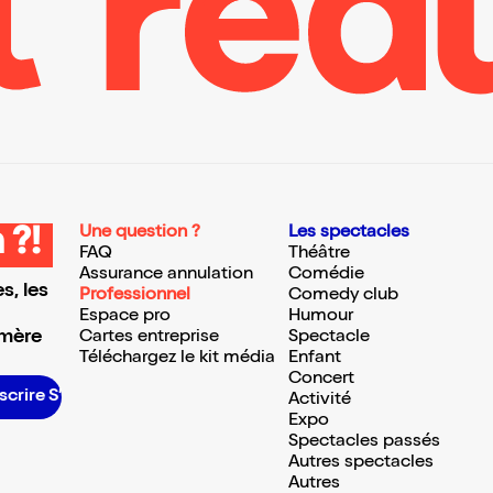
Une question ?
Les spectacles
 ?!
FAQ
Théâtre
Assurance annulation
Comédie
s, les
Professionnel
Comedy club
Espace pro
Humour
 mère
Cartes entreprise
Spectacle
Téléchargez le kit média
Enfant
Concert
scrire S’inscrire S’inscrire S’inscrire S’inscrire S’inscrire S’inscrire S’inscrire S’inscrire S’inscrire S’inscrire S’inscrire
Activité
Expo
Spectacles passés
Autres spectacles
Autres