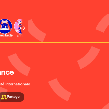
b
pectacle
Enfant
Concert
Activité
Expo et musée
ance
ité Internationale
Partager