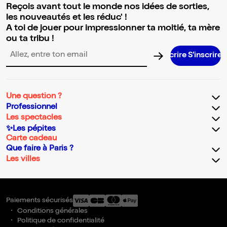
Reçois avant tout le monde nos idées de sorties,
les nouveautés et les réduc' !
A toi de jouer pour impressionner ta moitié, ta mère
ou ta tribu !
S’inscr
Adresse email pour la newsletter
Une question ?
Professionnel
Les spectacles
✨Les pépites
Carte cadeau
Que faire à Paris ?
Les villes
Paiements sécurisés
Conditions générales
Politique de confidentialité