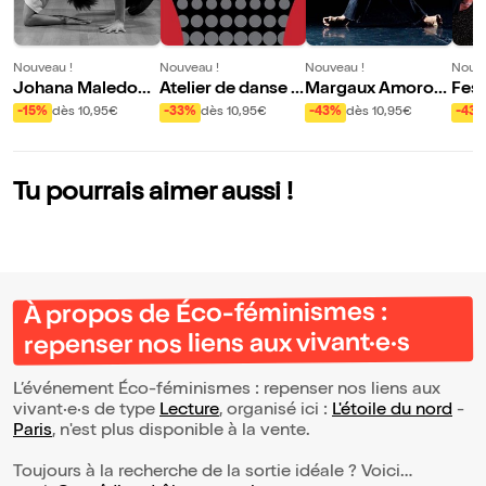
Nouveau !
Nouveau !
Nouveau !
Nouve
Johana Maledon
Atelier de danse a
Margaux Amoros :
Fest
et Kastet & Chris F
vec Margaux Amo
Underdog
vec 
-15%
dès 10,95€
-33%
dès 10,95€
-43%
dès 10,95€
-43
argeot : Dear / Ell
ros
et o
es jouent pour toi
Tu pourrais aimer aussi !
À propos de Éco-féminismes :
repenser nos liens aux vivant·e·s
L’événement Éco-féminismes : repenser nos liens aux
vivant·e·s de type
Lecture
, organisé ici :
L'étoile du nord
-
Paris
, n'est plus disponible à la vente.
Toujours à la recherche de la sortie idéale ? Voici