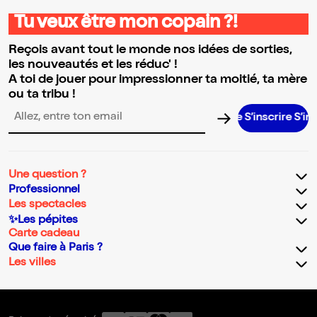
Tu veux être mon copain ?!
Reçois avant tout le monde nos idées de sorties,
les nouveautés et les réduc' !
A toi de jouer pour impressionner ta moitié, ta mère
ou ta tribu !
S’inscrire S’inscrir
Adresse email pour la newsletter
Une question ?
Professionnel
Les spectacles
✨Les pépites
Carte cadeau
Que faire à Paris ?
Les villes