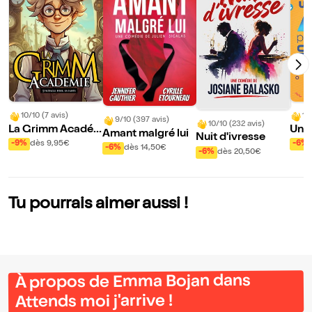
10/10 (7 avis)
10
9/10 (397 avis)
10/10 (232 avis)
La Grimm Acadé
Un a
Amant malgré lui
Nuit d'ivresse
mie
cher
-9%
dès 9,95€
-6%
-6%
dès 14,50€
-6%
dès 20,50€
Tu pourrais aimer aussi !
À propos de Emma Bojan dans
Attends moi j'arrive !