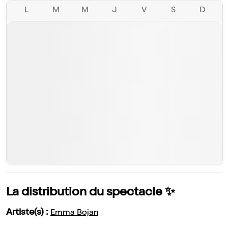
L
M
M
J
V
S
D
La distribution du spectacle ✨
Artiste(s) :
Emma Bojan