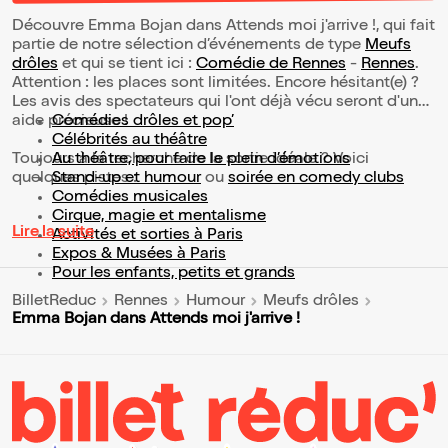
Découvre Emma Bojan dans Attends moi j'arrive !, qui fait
partie de notre sélection d’événements de type
Meufs
drôles
et qui se tient ici :
Comédie de Rennes
-
Rennes
.
Attention : les places sont limitées. Encore hésitant(e) ?
Les avis des spectateurs qui l'ont déjà vécu seront d'une
aide précieuse !
Comédies drôles et pop’
Célébrités au théâtre
Toujours à la recherche de la sortie idéale ? Voici
Au théâtre, pour faire le plein d’émotions
quelques pistes :
Stand-up et humour
ou
soirée en comedy clubs
Comédies musicales
Cirque, magie et mentalisme
Lire la suite
Activités et sorties à Paris
Expos & Musées à Paris
Pour les enfants, petits et grands
BilletReduc
Rennes
Humour
Meufs drôles
Emma Bojan dans Attends moi j'arrive !