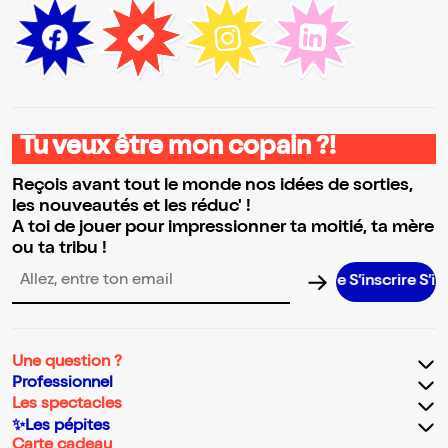
Tu veux être mon copain ?!
Reçois avant tout le monde nos idées de sorties,
les nouveautés et les réduc' !
A toi de jouer pour impressionner ta moitié, ta mère
ou ta tribu !
S’inscrire S’inscrire
Adresse email pour la newsletter
Une question ?
Professionnel
Les spectacles
✨Les pépites
Carte cadeau