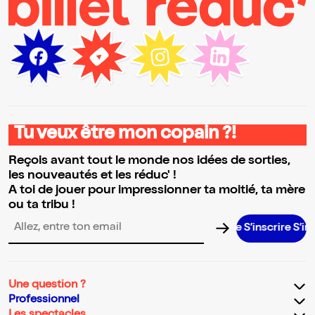
Tu veux être mon copain ?!
Reçois avant tout le monde nos idées de sorties,
les nouveautés et les réduc' !
A toi de jouer pour impressionner ta moitié, ta mère
ou ta tribu !
S’inscrire S’inscrire
Adresse email pour la newsletter
Une question ?
Professionnel
Les spectacles