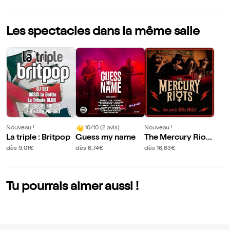
Les spectacles dans la même salle
Nouveau !
10/10 (2 avis)
Nouveau !
La triple : Britpop
Guess my name
The Mercury Riots
(USA)
dès 9,01€
dès 6,74€
dès 16,63€
Tu pourrais aimer aussi !