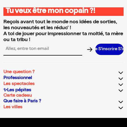
Tu veux être mon copain ?!
Reçois avant tout le monde nos idées de sorties,
les nouveautés et les réduc' !
A toi de jouer pour impressionner ta moitié, ta mère
ou ta tribu !
S’inscrire S’inscrire
Adresse email pour la newsletter
Une question ?
Professionnel
Les spectacles
✨Les pépites
Carte cadeau
Que faire à Paris ?
Les villes