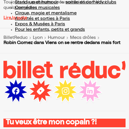
Toujours à la recherche de la sortie idéale ? Voici
Stand-up et humour
ou
soirée en comedy clubs
quelques pistes :
Comédies musicales
Cirque, magie et mentalisme
Lire la suite
Activités et sorties à Paris
Expos & Musées à Paris
Pour les enfants, petits et grands
BilletReduc
Lyon
Humour
Mecs drôles
Robin Gomez dans Viens on se rentre dedans mais fort
Tu veux être mon copain ?!