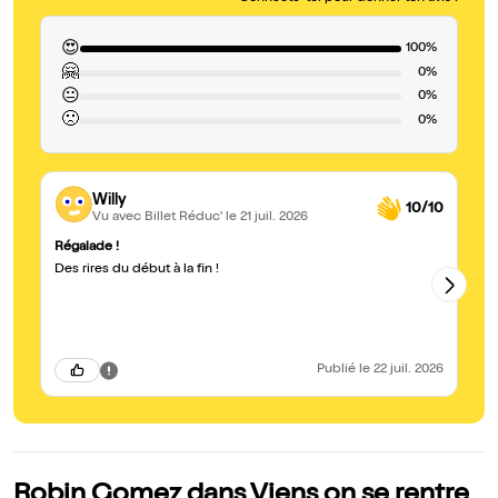
😍
100%
🤗
0%
😐
0%
🙁
0%
Willy
10/10
Vu avec Billet Réduc'
le 21 juil. 2026
Régalade !
De
Des rires du début à la fin !
No
av
se
c'e
la
dé
Publié
le 22 juil. 2026
Robin Gomez dans Viens on se rentre