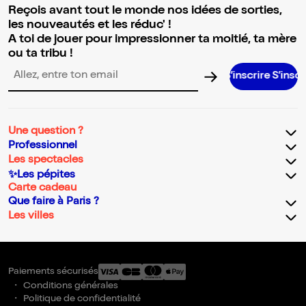
Reçois avant tout le monde nos idées de sorties,
les nouveautés et les réduc' !
A toi de jouer pour impressionner ta moitié, ta mère
ou ta tribu !
S’inscrire S’inscrire S’inscri
Adresse email pour la newsletter
Une question ?
Professionnel
Les spectacles
✨Les pépites
Carte cadeau
Que faire à Paris ?
Les villes
Paiements sécurisés
Conditions générales
Politique de confidentialité