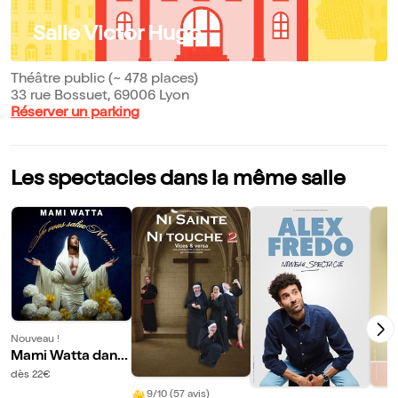
Salle Victor Hugo
Théâtre public (~ 478 places)
33 rue Bossuet, 69006 Lyon
Réserver un parking
Les spectacles dans la même salle
Nouveau !
Mami Watta dans
Je vous salue Ma
dès 22€
mi
9/10 (57 avis)