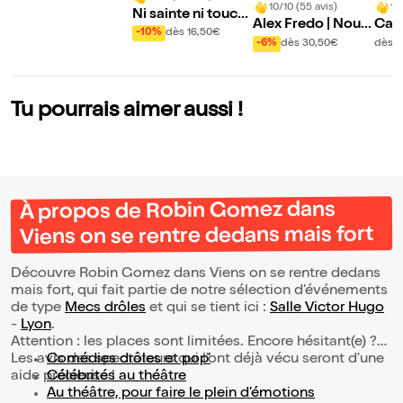
10/10 (55 avis)
10
Ni sainte ni touch
Alex Fredo | Nouv
Cami
e 2 : Vices & versa
-10%
dès 16,50€
eau spectacle
-6%
dès 30,50€
dès 3
Tu pourrais aimer aussi !
À propos de Robin Gomez dans
Viens on se rentre dedans mais fort
Découvre Robin Gomez dans Viens on se rentre dedans
mais fort, qui fait partie de notre sélection d’événements
de type
Mecs drôles
et qui se tient ici :
Salle Victor Hugo
-
Lyon
.
Attention : les places sont limitées. Encore hésitant(e) ?
Les avis des spectateurs qui l'ont déjà vécu seront d'une
Comédies drôles et pop’
aide précieuse !
Célébrités au théâtre
Au théâtre, pour faire le plein d’émotions