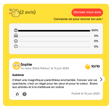
(2 avis)
Donner mon avis
Connecte-toi pour donner ton avis !
😍
100%
🤗
0%
😐
0%
🙁
0%
Sophie
10/10
Vu avec Billet Réduc'
le 11 juin 2024
Sublime
1h
C'était une magnifique parenthèse enchantée. Foncez voir ce
Pl
spectacle, c'est un régal pour les yeux et pour le coeur. Bravo
aux artistes et à la metteuse en scène
Publié
le 12 juin 2024