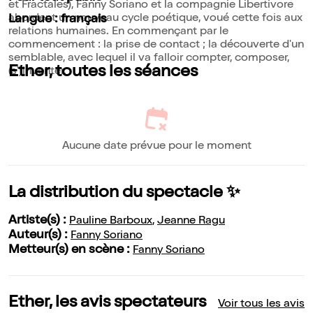
et Fractales), Fanny Soriano et la compagnie Libertivore
abordent un nouveau cycle poétique, voué cette fois aux
Langue : français
relations humaines. En commençant par le
commencement : la prise de contact ; la découverte d'un
semblable, avec lequel il va falloir compter, composer,
Ether, toutes les séances
(s')inventer.
Aucune date prévue pour le moment
La distribution du spectacle ✨
Artiste(s) :
Pauline Barboux
,
Jeanne Ragu
Auteur(s) :
Fanny Soriano
Metteur(s) en scène :
Fanny Soriano
Ether, les avis spectateurs
Voir tous les avis