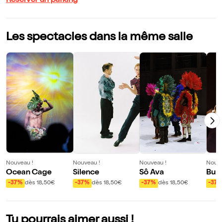
Réserver un parking
Les spectacles dans la même salle
Nouveau !
Nouveau !
Nouveau !
Nouve
Ocean Cage
Silence
Sô Ava
Bun
-37%
dès 18,50€
-37%
dès 18,50€
-37%
dès 18,50€
-37
Tu pourrais aimer aussi !