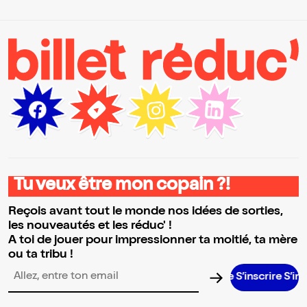
Tu veux être mon copain ?!
Reçois avant tout le monde nos idées de sorties,
les nouveautés et les réduc' !
A toi de jouer pour impressionner ta moitié, ta mère
ou ta tribu !
S’inscrire S’inscrire 
Adresse email pour la newsletter