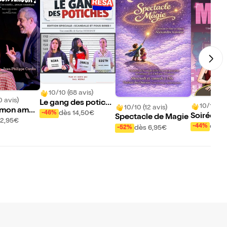
10/10 (68 avis)
0 avis)
Le gang des potiche
10/10 (2
10/10 (12 avis)
 mon amou
s
dès 14,50€
-46%
Soirée en
Spectacle de Magie
12,95€
dès 
-44%
dès 6,95€
-52%