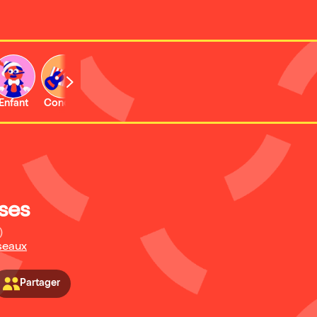
Enfant
Concert
Activité
ses
)
seaux
Partager