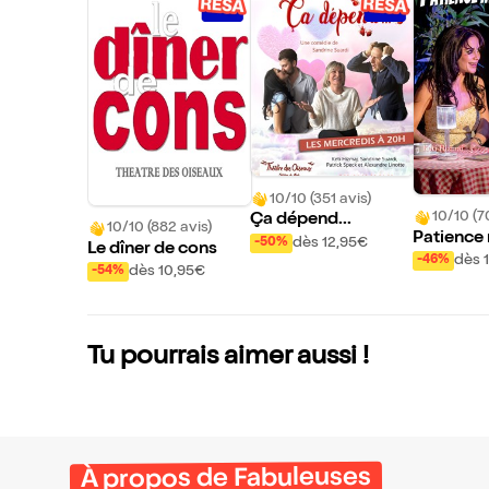
10/10 (351 avis)
10/10 (7
Ça dépend...
10/10 (882 avis)
Patience
dès 12,95€
-50%
Le dîner de cons
r !
dès 
-46%
dès 10,95€
-54%
Tu pourrais aimer aussi !
À propos de Fabuleuses