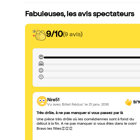
Fabuleuses, les avis spectateurs
9/10
(9 avis)
😍
🤗
😐
🙁
Nire51
9/1
Vu avec Billet Réduc'
le 21 janv. 2018
Très drôle, à ne pas manquer si vous passez par là
Une pièce très drôle où les comédiennes sont à fond du
début à la fin. A ne pas manquer si vous êtes dans le coin!
Bravo les filles👏👏👏