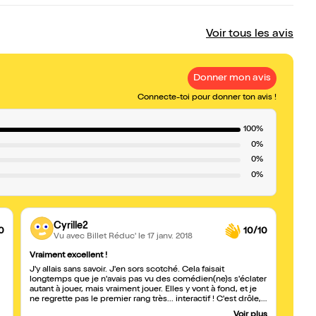
Voir tous les avis
Donner mon avis
Connecte-toi pour donner ton avis !
100%
0%
0%
0%
Cyrille2
0
10/10
Vu avec Billet Réduc'
le 17 janv. 2018
Vraiment excellent !
Sexy 
J'y allais sans savoir. J'en sors scotché. Cela faisait
Petit
longtemps que je n'avais pas vu des comédien(ne)s s'éclater
dans 
autant à jouer, mais vraiment jouer. Elles y vont à fond, et je
Fabulo
ne regrette pas le premier rang très... interactif ! C'est drôle,
sketc
absurde, vivant, avec en fond d'humour une bonne critique
de la
Voir plus