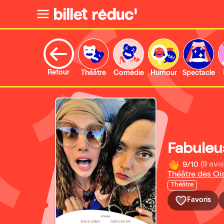
Retour
Théâtre
Comédie
Humour
Spectacle
Fabuleu
9/10
(9 avis
Théâtre des Oi
Théâtre
Favoris