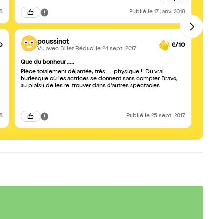
de nos quêtes de bonheur foireuses.
18
Publié
le 17 janv. 2018
poussinot
0
8/10
Vu avec Billet Réduc'
le 24 sept. 2017
Que du bonheur .....
déjan
Pièce totalement déjantée, très .....physique !! Du vrai
encor
burlesque où les actrices se donnent sans compter Bravo,
un pe
au plaisir de les re-trouver dans d'autres spectacles
voulez
18
Publié
le 25 sept. 2017