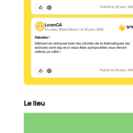
Publié
le 22 janv. 20
LorenGA
9/1
Vu avec Billet Réduc'
le 19 janv. 2018
Fabuleu !
Délirant on retrouve bien les clichés de la thématiques les
actrices sont top et si vous êtes sympa elles vous feront
même un câlin !
Publié
le 20 janv. 20
Le lieu