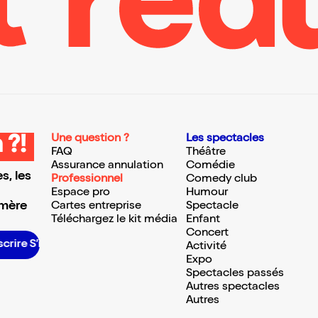
Une question ?
Les spectacles
 ?!
FAQ
Théâtre
Assurance annulation
Comédie
s, les
Professionnel
Comedy club
Espace pro
Humour
 mère
Cartes entreprise
Spectacle
Téléchargez le kit média
Enfant
Concert
ire S’inscrire S’inscrire S’inscrire S’inscrire S’inscrire S’inscrire S’inscrire S’inscrire S’inscrire S’inscrire S’inscrire
Activité
Expo
Spectacles passés
Autres spectacles
Autres