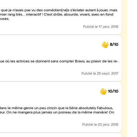
ps que je n'avais pas vu des comédien(ne)s s'éclater autant à jouer, mais
mier rang très... interactif ! C'est drôle, absurde, vivant, avec en fond
euses.
Publié
le 17 janv. 2018
8/10
que où les actrices se donnent sans compter Bravo, au plaisir de les re-
Publié
le 25 sept. 2017
10/10
onheur. On ne mangera plus jamais un poireau de la même manière! On
Publié
le 23 janv. 2018