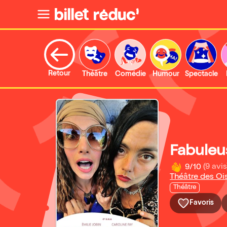
Retour
Théâtre
Comédie
Humour
Spectacle
Fabuleu
9/10
(9 avis
Théâtre des Oi
Théâtre
Favoris