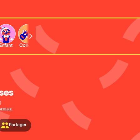
Enfant
Concert
Activité
ses
)
seaux
Partager