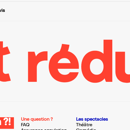
vis
Une question ?
Les spectacles
 ?!
FAQ
Théâtre