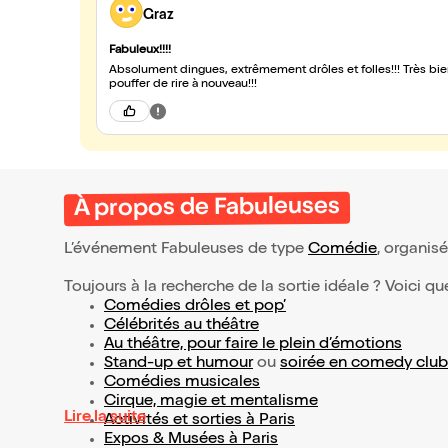
Graz
Fabuleux!!!!
Absolument dingues, extrêmement drôles et folles!!! Très bien joué ! Bravo!!! Pur moment de rigolade !
pouffer de rire à nouveau!!!
À propos de Fabuleuses
L’événement Fabuleuses de type
Comédie
, organisé
Toujours à la recherche de la sortie idéale ? Voici qu
Comédies drôles et pop’
Célébrités au théâtre
Au théâtre, pour faire le plein d’émotions
Stand-up et humour
ou
soirée en comedy club
Comédies musicales
Cirque, magie et mentalisme
Lire la suite
Activités et sorties à Paris
Expos & Musées à Paris