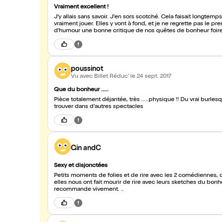
Vraiment excellent !
J'y allais sans savoir. J'en sors scotché. Cela faisait longtem
vraiment jouer. Elles y vont à fond, et je ne regrette pas le pre
d'humour une bonne critique de nos quêtes de bonheur foir
poussinot
Vu avec Billet Réduc'
le 24 sept. 2017
Que du bonheur .....
Pièce totalement déjantée, très .....physique !! Du vrai burles
trouver dans d'autres spectacles
Gin andC
Sexy et disjonctées
Petits moments de folies et de rire avec les 2 comédiennes, dans le même genre un peu zinzin que la Série absolutely Fabulous,
elles nous ont fait mourir de rire avec leurs sketches du b
recommande vivement. ..