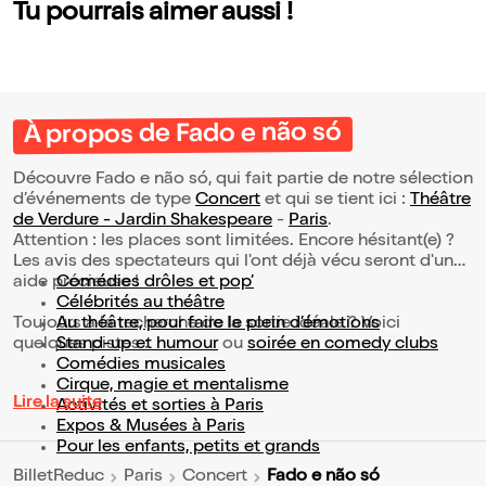
Tu pourrais aimer aussi !
À propos de Fado e não só
Découvre Fado e não só, qui fait partie de notre sélection
d’événements de type
Concert
et qui se tient ici :
Théâtre
de Verdure - Jardin Shakespeare
-
Paris
.
Attention : les places sont limitées. Encore hésitant(e) ?
Les avis des spectateurs qui l'ont déjà vécu seront d'une
aide précieuse !
Comédies drôles et pop’
Célébrités au théâtre
Toujours à la recherche de la sortie idéale ? Voici
Au théâtre, pour faire le plein d’émotions
quelques pistes :
Stand-up et humour
ou
soirée en comedy clubs
Comédies musicales
Cirque, magie et mentalisme
Lire la suite
Activités et sorties à Paris
Expos & Musées à Paris
Pour les enfants, petits et grands
Fado e não só
BilletReduc
Paris
Concert