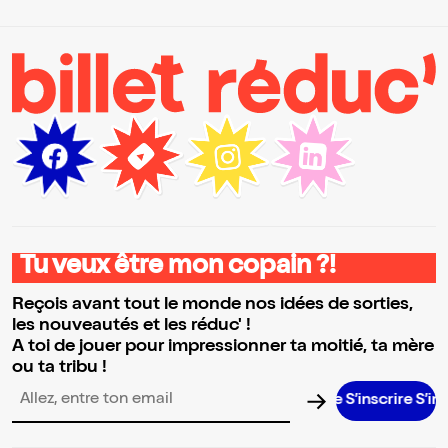
Tu veux être mon copain ?!
Reçois avant tout le monde nos idées de sorties,
les nouveautés et les réduc' !
A toi de jouer pour impressionner ta moitié, ta mère
ou ta tribu !
S’inscrire S’inscrire S
Adresse email pour la newsletter