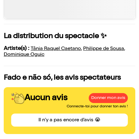
La distribution du spectacle ✨
Artiste(s) :
Tânia Raquel Caetano
,
Philippe de Sousa
,
Dominique Oguic
Fado e não só, les avis spectateurs
Aucun avis
Donner mon avis
Connecte-toi pour donner ton avis !
Il n'y a pas encore d'avis 😭