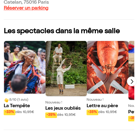
Catelan, 75016 Paris
Réserver un parking
Les spectacles dans la même salle
8/10 (1 avis)
Nouveau !
Nouveau !
La Tempête
Lettre au père
Nouve
Les jeux oubliés
Peti
-33%
dès 10,95€
-35%
dès 10,95€
-35%
dès 10,95€
rète
-35
ulo