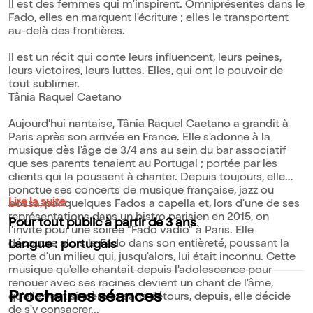
Il est des femmes qui m'inspirent. Omniprésentes dans le
Fado, elles en marquent l'écriture ; elles le transportent
au-delà des frontières.
Il est un récit qui conte leurs influencent, leurs peines,
leurs victoires, leurs luttes. Elles, qui ont le pouvoir de
tout sublimer.
Tânia Raquel Caetano
Aujourd'hui nantaise, Tânia Raquel Caetano a grandit à
Paris après son arrivée en France. Elle s'adonne à la
musique dès l'âge de 3/4 ans au sein du bar associatif
que ses parents tenaient au Portugal ; portée par les
clients qui la poussent à chanter. Depuis toujours, elle
ponctue ses concerts de musique française, jazz ou
Lire la suite
bossa, par quelques Fados a capella et, lors d'une de ses
représentations dans un bistro parisien en 2015, on
Pour tout public à partir de 3 ans
l'invite pour une soirée "Fado vadío" à Paris. Elle
découvre alors le Fado dans son entièreté, poussant la
Langue : portugais
porte d'un milieu qui, jusqu'alors, lui était inconnu. Cette
musique qu'elle chantait depuis l'adolescence pour
renouer avec ses racines devient un chant de l'âme,
Prochaines séances
qu'elle veut sincère et sans détours, depuis, elle décide
de s'y consacrer...