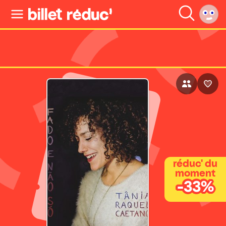
réduc' du
moment
-33%