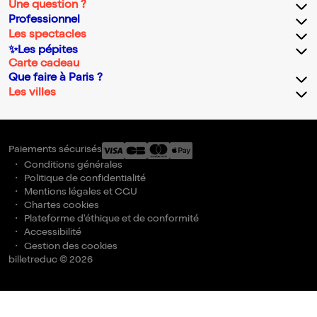
Une question ?
Professionnel
Les spectacles
✨Les pépites
Carte cadeau
Que faire à Paris ?
Les villes
Paiements sécurisés
Conditions générales
Politique de confidentialité
Mentions légales et CGU
Chartes cookies
Plateforme d'éthique et de conformité
Accessibilité
Gestion des cookies
billetreduc © 2026