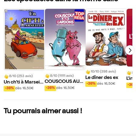
10/10 (398 avis)
8/
8/10 (11111 avis)
8/10 (253 avis)
Le dîner des ex
L'in
COUSCOUS AUX
Un ch'ti à Marseill
-36%
dès 16,50€
-36
LARDONS
e
-36%
dès 16,50€
-36%
dès 16,50€
Tu pourrais aimer aussi !