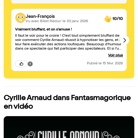
Jean-François
10/10
Vu avec Billet Réduc'
le 30 janv. 2026
Vraiment bluffant, et on s'amuse !
Vr
Il faut le voir pour le croire ! C'est tout simplement bluffant de
En fait 
voir comment Cyrille Arnaud réussit à hypnotiser les gens, et à
expé
leur faire exécuter des actions loufoques. Beaucoup d'humour
sp
dans ce spectacle qui fait participer des spectateurs. Et si l'un
d'y être allé
d'entre eux se réveille, hop, l'hypnotiseur parvient à les faire se
une
Voir plus
rendormir d'un simple claquement de doigts. Bluffant mais pas
ra
du bluff, à voir même plusieurs fois pour s'en convaincre. On
fa
Publié
le 15 févr. 2026
passe vraiment une bonne soirée !
co
sa
sa
sur
se
à l
Cyrille Arnaud dans Fantasmagorique
en vidéo