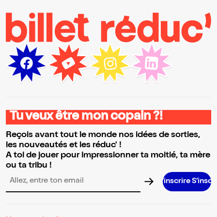
Tu veux être mon copain ?!
Reçois avant tout le monde nos idées de sorties,
les nouveautés et les réduc' !
A toi de jouer pour impressionner ta moitié, ta mère
ou ta tribu !
S’inscrire S’inscrire S’inscrire
Adresse email pour la newsletter