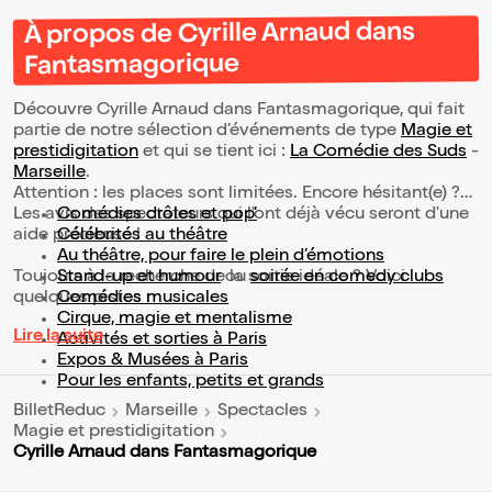
À propos de Cyrille Arnaud dans
Fantasmagorique
Découvre Cyrille Arnaud dans Fantasmagorique, qui fait
partie de notre sélection d’événements de type
Magie et
prestidigitation
et qui se tient ici :
La Comédie des Suds
-
Marseille
.
Attention : les places sont limitées. Encore hésitant(e) ?
Les avis des spectateurs qui l'ont déjà vécu seront d'une
Comédies drôles et pop’
aide précieuse !
Célébrités au théâtre
Au théâtre, pour faire le plein d’émotions
Toujours à la recherche de la sortie idéale ? Voici
Stand-up et humour
ou
soirée en comedy clubs
quelques pistes :
Comédies musicales
Cirque, magie et mentalisme
Lire la suite
Activités et sorties à Paris
Expos & Musées à Paris
Pour les enfants, petits et grands
BilletReduc
Marseille
Spectacles
Magie et prestidigitation
Cyrille Arnaud dans Fantasmagorique