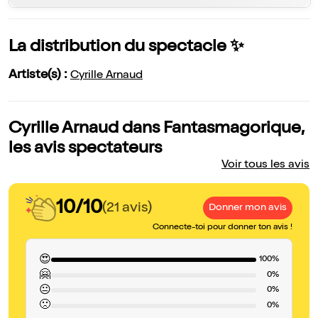
La distribution du spectacle ✨
Artiste(s) :
Cyrille Arnaud
Cyrille Arnaud dans Fantasmagorique,
les avis spectateurs
Voir tous les avis
10/10
(21 avis)
Donner mon avis
Connecte-toi pour donner ton avis !
😍
100%
🤗
0%
😐
0%
🙁
0%