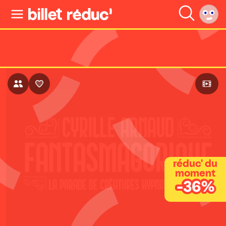
réduc' du
moment
-36%