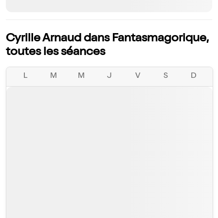
Cyrille Arnaud dans Fantasmagorique,
toutes les séances
L
M
M
J
V
S
D