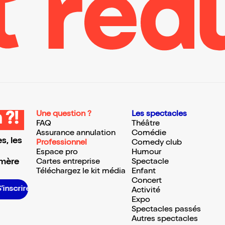
Une question ?
Les spectacles
 ?!
FAQ
Théâtre
Assurance annulation
Comédie
s, les
Professionnel
Comedy club
Espace pro
Humour
 mère
Cartes entreprise
Spectacle
Téléchargez le kit média
Enfant
Concert
S’inscrire S’inscrire S’inscrire S’inscrire S’inscrire S’inscrire S’inscrire S’inscrire S’inscrire S’inscrire S’inscrire S’inscrire
Activité
Expo
Spectacles passés
Autres spectacles