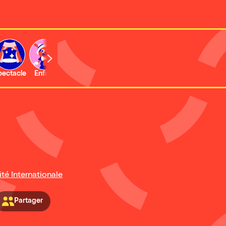
b
pectacle
Enfant
Concert
Activité
Expo et musée
ité Internationale
Partager