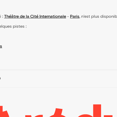
i :
Théâtre de la Cité Internationale
-
Paris
, n'est plus disponi
elques pistes :
s
s