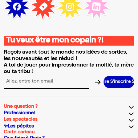
Tu veux être mon copain ?!
Reçois avant tout le monde nos idées de sorties,
les nouveautés et les réduc' !
A toi de jouer pour impressionner ta moitié, ta mère
ou ta tribu !
S’inscrire S’insc
Adresse email pour la newsletter
Une question ?
Professionnel
Les spectacles
✨Les pépites
Carte cadeau