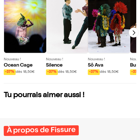
Nouveau !
Nouveau !
Nouveau !
Nouve
Ocean Cage
Silence
Sô Ava
Bun
-37%
dès 18,50€
-37%
dès 18,50€
-37%
dès 18,50€
-37
Tu pourrais aimer aussi !
À propos de Fissure