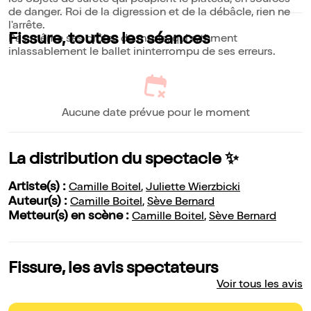
les objets de sûreté qui peuplent le plateau, en sources
de danger. Roi de la digression et de la débâcle, rien ne
l'arrête.
Fissure, toutes les séances
Pas même ses drôles de morts, qui rythment
inlassablement le ballet ininterrompu de ses erreurs.
Aucune date prévue pour le moment
La distribution du spectacle ✨
Artiste(s) :
Camille Boitel
,
Juliette Wierzbicki
Auteur(s) :
Camille Boitel
,
Sève Bernard
Metteur(s) en scène :
Camille Boitel
,
Sève Bernard
Fissure, les avis spectateurs
Voir tous les avis