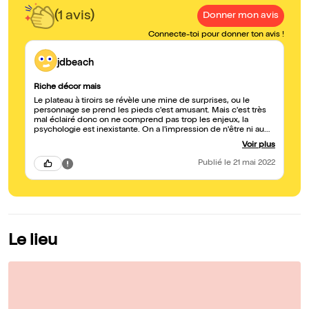
(1 avis)
Donner mon avis
Connecte-toi pour donner ton avis !
jdbeach
Riche décor mais
Le plateau à tiroirs se révèle une mine de surprises, ou le
personnage se prend les pieds c'est amusant. Mais c'est très
mal éclairé donc on ne comprend pas trop les enjeux, la
psychologie est inexistante. On a l'impression de n'être ni au
cirque ni au théâtre, et passé la 1er quart d'heure on s'ennuie
Voir plus
ferme.
Publié
le 21 mai 2022
Le lieu