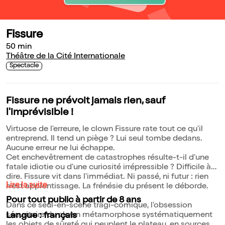
Fissure
50 min
Théâtre de la Cité Internationale
Spectacle
Fissure ne prévoit jamais rien, sauf
l'imprévisible !
Virtuose de l'erreure, le clown Fissure rate tout ce qu'il
entreprend. Il tend un piège ? Lui seul tombe dedans.
Aucune erreur ne lui échappe.
Cet enchevêtrement de catastrophes résulte-t-il d'une
fatale idiotie ou d'une curiosité irrépressible ? Difficile à
dire. Fissure vit dans l'immédiat. Ni passé, ni futur : rien
Lire la suite
n'est apprentissage. La frénésie du présent le déborde.
Pour tout public à partir de 8 ans
Dans ce seul-en-scène tragi-comique, l'obsession
sécuritaire du clown métamorphose systématiquement
Langue : français