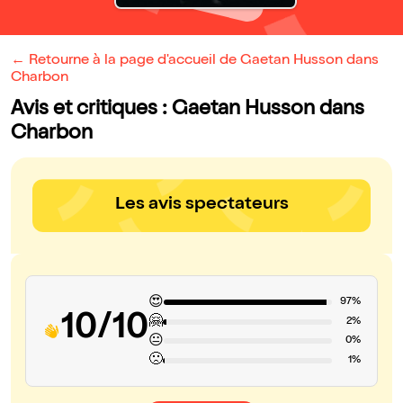
← Retourne à la page d'accueil de Gaetan Husson dans
Charbon
Avis et critiques : Gaetan Husson dans
Charbon
Les avis spectateurs
😍
97%
10/10
🤗
2%
😐
0%
🙁
1%