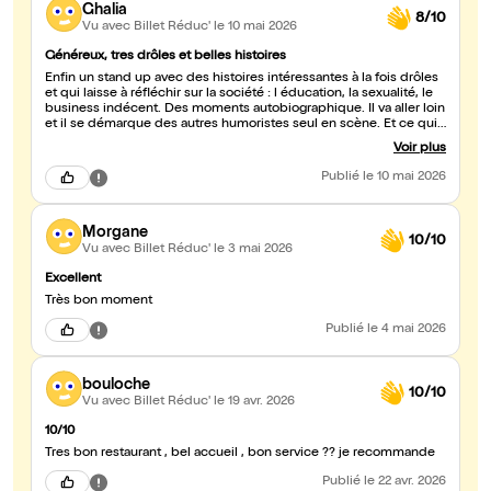
Ghalia
8/10
Vu avec Billet Réduc'
le 10 mai 2026
Généreux, tres drôles et belles histoires
Enfin un stand up avec des histoires intéressantes à la fois drôles
et qui laisse à réfléchir sur la société : l éducation, la sexualité, le
business indécent. Des moments autobiographique. Il va aller loin
et il se démarque des autres humoristes seul en scène. Et ce qui
ne gache rien il a une superbe voix. Merci c est une graines de
Voir plus
star! Il va aller loin. Je l avais dit pour nino arial et helena. J ai donc
un bon pif 😉😉 à défaut d voir une bon oreil😅
Publié
le 10 mai 2026
Morgane
10/10
Vu avec Billet Réduc'
le 3 mai 2026
Excellent
Très bon moment
Publié
le 4 mai 2026
bouloche
10/10
Vu avec Billet Réduc'
le 19 avr. 2026
10/10
Tres bon restaurant , bel accueil , bon service ?? je recommande
Publié
le 22 avr. 2026