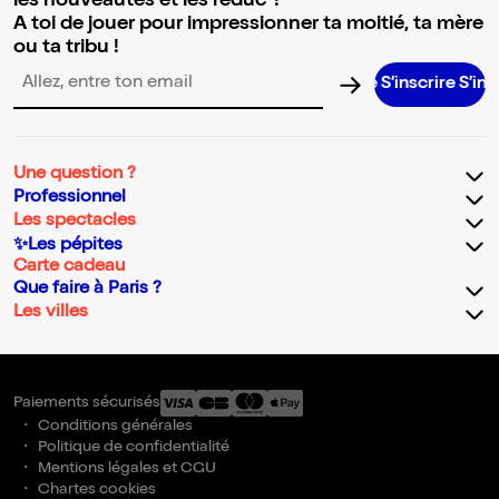
les nouveautés et les réduc' !
A toi de jouer pour impressionner ta moitié, ta mère
ou ta tribu !
S’inscrire S’inscrire S
Adresse email pour la newsletter
Une question ?
Professionnel
Les spectacles
✨Les pépites
Carte cadeau
Que faire à Paris ?
Les villes
Paiements sécurisés
Conditions générales
Politique de confidentialité
Mentions légales et CGU
Chartes cookies