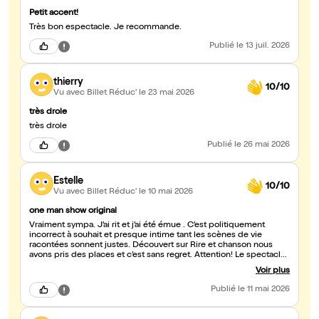
Petit accent!
Très bon espectacle. Je recommande.
Publié
le 13 juil. 2026
thierry
10/10
Vu avec Billet Réduc'
le 23 mai 2026
très drole
très drole
Publié
le 26 mai 2026
Estelle
10/10
Vu avec Billet Réduc'
le 10 mai 2026
one man show original
Vraiment sympa. J’ai rit et j’ai été émue . C’est politiquement
incorrect à souhait et presque intime tant les scènes de vie
racontées sonnent justes. Découvert sur Rire et chanson nous
avons pris des places et c’est sans regret. Attention! Le spectacle
n’est pas pour les enfants. Ou tant pis pour eux 😂
Voir plus
Publié
le 11 mai 2026