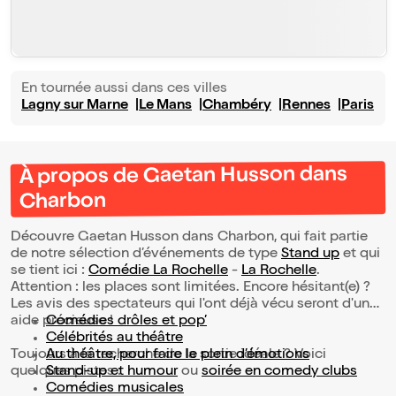
En tournée aussi dans ces villes
Lagny sur Marne
Le Mans
Chambéry
Rennes
Paris
À propos de Gaetan Husson dans
Charbon
Découvre Gaetan Husson dans Charbon, qui fait partie
de notre sélection d’événements de type
Stand up
et qui
se tient ici :
Comédie La Rochelle
-
La Rochelle
.
Attention : les places sont limitées. Encore hésitant(e) ?
Les avis des spectateurs qui l'ont déjà vécu seront d'une
aide précieuse !
Comédies drôles et pop’
Célébrités au théâtre
Toujours à la recherche de la sortie idéale ? Voici
Au théâtre, pour faire le plein d’émotions
quelques pistes :
Stand-up et humour
ou
soirée en comedy clubs
Comédies musicales