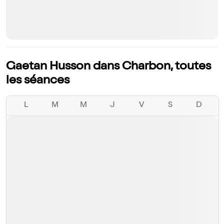
Gaetan Husson dans Charbon, toutes
les séances
L
M
M
J
V
S
D