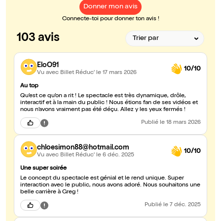
Donner mon avis
Connecte-toi pour donner ton avis !
103 avis
EloO91
10/10
Vu avec Billet Réduc'
le 17 mars 2026
Au top
Qu’est ce qu’on a rit ! Le spectacle est très dynamique, drôle,
interactif et à la main du public ! Nous étions fan de ses vidéos et
nous n’avons vraiment pas été déçu. Allez y les yeux fermés !
Publié
le 18 mars 2026
chloesimon88@hotmail.com
10/10
Vu avec Billet Réduc'
le 6 déc. 2025
Une super soirée
Le concept du spectacle est génial et le rend unique. Super
interaction avec le public, nous avons adoré. Nous souhaitons une
belle carrière à Greg !
Publié
le 7 déc. 2025