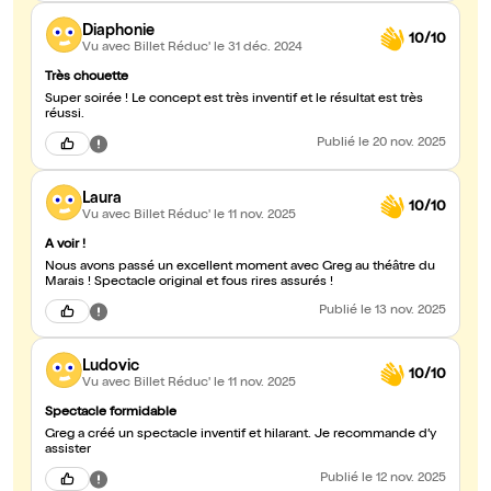
Diaphonie
10/10
Vu avec Billet Réduc'
le 31 déc. 2024
Très chouette
Super soirée ! Le concept est très inventif et le résultat est très
réussi.
Publié
le 20 nov. 2025
Laura
10/10
Vu avec Billet Réduc'
le 11 nov. 2025
A voir !
Nous avons passé un excellent moment avec Greg au théâtre du
Marais ! Spectacle original et fous rires assurés !
Publié
le 13 nov. 2025
Ludovic
10/10
Vu avec Billet Réduc'
le 11 nov. 2025
Spectacle formidable
Greg a créé un spectacle inventif et hilarant. Je recommande d’y
assister
Publié
le 12 nov. 2025