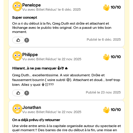
Penelope
10/10
Vu avec Billet Réduc'
le 6 déc. 2025
Super concept
On a ri du début à la fin, Greg Duth est drôle et attachant et
l’échange avec le public très original. On a passé un très bon
moment.
Publié
le 6 déc. 2025
Philippe
10/10
Vu avec Billet Réduc'
le 22 nov. 2025
Hilarant…à ne pas manquer 👍🤘🔥
Greg Duth… excellentissime. A voir absolument. Drôle et
faussement bourrin ( voire subtil 😅). Attachant et doué… bref trop
bien. Allez y quoi 🤷🏻???
Publié
le 23 nov. 2025
Jonathan
10/10
Vu avec Billet Réduc'
le 22 nov. 2025
On a déjà prévu d’y retourner
Une virée entre amis à la capitale organisée autour du spectacle et
quel moment !! Des barres de rire du début à la fin, une mise en