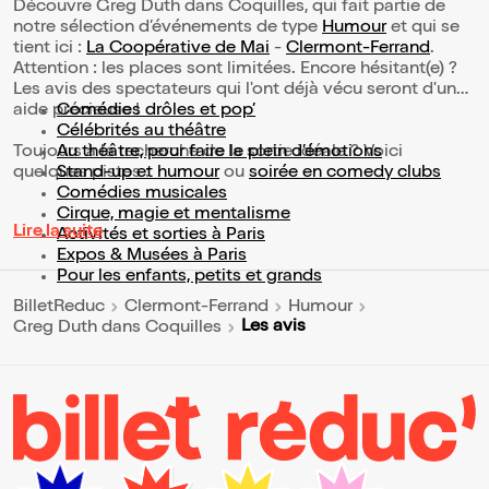
Découvre Greg Duth dans Coquilles, qui fait partie de
notre sélection d’événements de type
Humour
et qui se
tient ici :
La Coopérative de Mai
-
Clermont-Ferrand
.
Attention : les places sont limitées. Encore hésitant(e) ?
Les avis des spectateurs qui l'ont déjà vécu seront d'une
aide précieuse !
Comédies drôles et pop’
Célébrités au théâtre
Toujours à la recherche de la sortie idéale ? Voici
Au théâtre, pour faire le plein d’émotions
quelques pistes :
Stand-up et humour
ou
soirée en comedy clubs
Comédies musicales
Cirque, magie et mentalisme
Lire la suite
Activités et sorties à Paris
Expos & Musées à Paris
Pour les enfants, petits et grands
BilletReduc
Clermont-Ferrand
Humour
Les avis
Greg Duth dans Coquilles