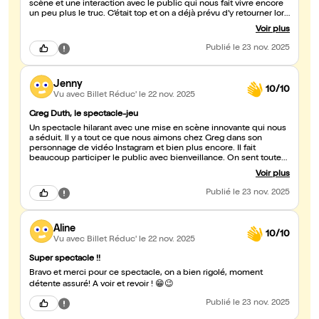
scène et une interaction avec le public qui nous fait vivre encore
un peu plus le truc. C’était top et on a déjà prévu d’y retourner lors
de son passage à Dijon Capitale du monde !! Bonne continuation,
Voir plus
il y a un bel avenir c’est sûr !!
Publié
le 23 nov. 2025
Jenny
10/10
Vu avec Billet Réduc'
le 22 nov. 2025
Greg Duth, le spectacle-jeu
Un spectacle hilarant avec une mise en scène innovante qui nous
a séduit. Il y a tout ce que nous aimons chez Greg dans son
personnage de vidéo Instagram et bien plus encore. Il fait
beaucoup participer le public avec bienveillance. On sent toute
son expérience de la comédie, de l'improvisation et du stand up.
Voir plus
Nous avons eu le privilège de jouer un sketch en live avec la voix
off de Greg : génial ! 😋 Allez y, profitez ! ! 💯 Soirée originale et
Publié
le 23 nov. 2025
réussie.
Aline
10/10
Vu avec Billet Réduc'
le 22 nov. 2025
Super spectacle !!
Bravo et merci pour ce spectacle, on a bien rigolé, moment
détente assuré! A voir et revoir ! 😁😉
Publié
le 23 nov. 2025