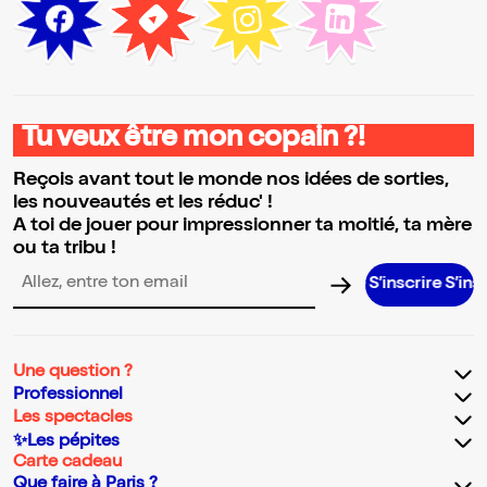
Tu veux être mon copain ?!
Reçois avant tout le monde nos idées de sorties,
les nouveautés et les réduc' !
A toi de jouer pour impressionner ta moitié, ta mère
ou ta tribu !
S’inscrire S’inscrire S’
Adresse email pour la newsletter
Une question ?
Professionnel
Les spectacles
✨Les pépites
Carte cadeau
Que faire à Paris ?