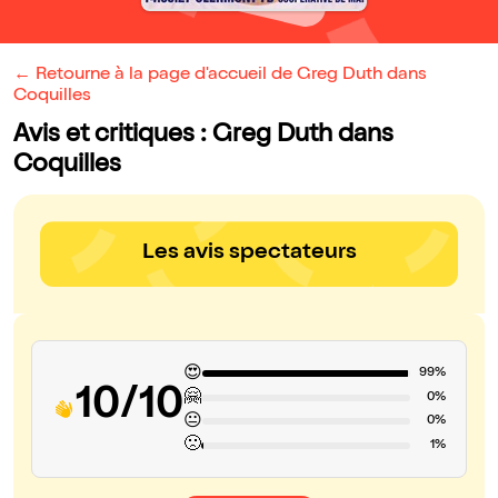
← Retourne à la page d'accueil de Greg Duth dans
Coquilles
Avis et critiques : Greg Duth dans
Coquilles
Les avis spectateurs
😍
99%
10/10
🤗
0%
😐
0%
🙁
1%