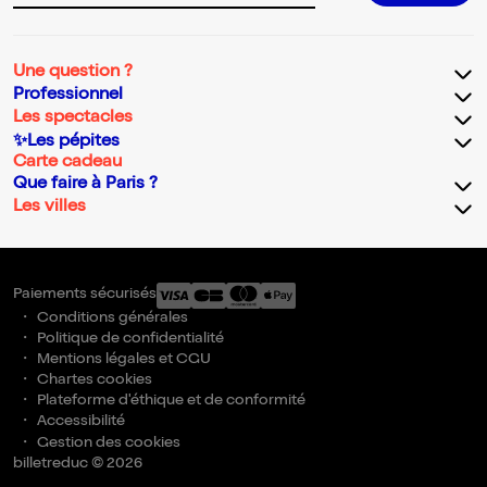
Une question ?
Professionnel
Les spectacles
✨Les pépites
Carte cadeau
Que faire à Paris ?
Les villes
Paiements sécurisés
Conditions générales
Politique de confidentialité
Mentions légales et CGU
Chartes cookies
Plateforme d'éthique et de conformité
Accessibilité
Gestion des cookies
billetreduc © 2026