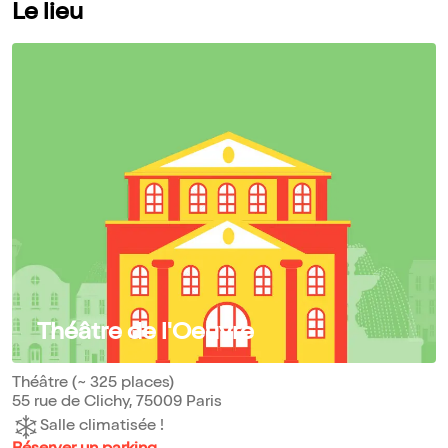
Le lieu
Théâtre de l'Oeuvre
Théâtre (~ 325 places)
55 rue de Clichy, 75009 Paris
Salle climatisée !