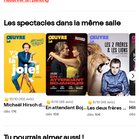
Réserver un parking
Les spectacles dans la même salle
10/10 (102 avis)
9/10 (48 avis)
Nouve
8/10 (48 avis)
Michaël Hirsch da
En attendant Boja
Hitc
Les deux frères et
ns Y'a de la joie !
dès 17€
ngles
y R
les lions
dès 16€
dès 1
dès 16€
Tu pourrais aimer aussi !