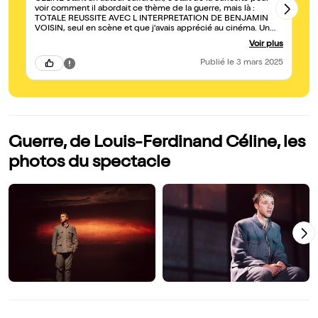
voir comment il abordait ce thème de la guerre, mais là :
ac
TOTALE REUSSITE AVEC L INTERPRETATION DE BENJAMIN
VOISIN, seul en scène et que j'avais apprécié au cinéma. Un
spectacle qui dénonce l'absurdité de la guerre, la violence des
Voir plus
hommes, mais aussi un texte cru sur les femmes et sa
mysoginie...
Publié
le 3 mars 2025
Guerre, de Louis-Ferdinand Céline, les
photos du spectacle