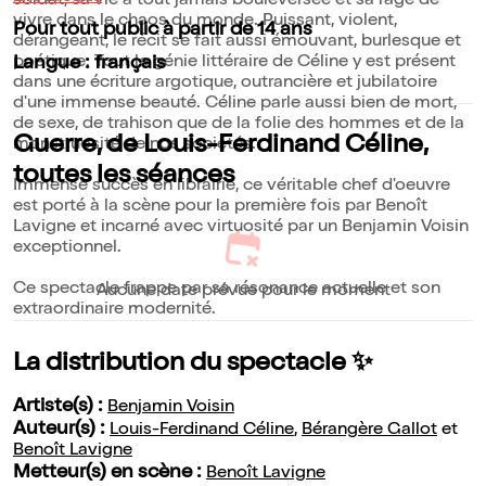
soldat, sa vie à tout jamais bouleversée et sa rage de
vivre dans le chaos du monde. Puissant, violent,
Pour tout public à partir de 14 ans
dérangeant, le récit se fait aussi émouvant, burlesque et
poétique. Tout le génie littéraire de Céline y est présent
Langue : français
dans une écriture argotique, outrancière et jubilatoire
d'une immense beauté. Céline parle aussi bien de mort,
de sexe, de trahison que de la folie des hommes et de la
Guerre, de Louis-Ferdinand Céline,
monstruosité de nos sociétés.
toutes les séances
Immense succès en librairie, ce véritable chef d'oeuvre
est porté à la scène pour la première fois par Benoît
Lavigne et incarné avec virtuosité par un Benjamin Voisin
exceptionnel.
Ce spectacle frappe par sa résonance actuelle et son
Aucune date prévue pour le moment
extraordinaire modernité.
La distribution du spectacle ✨
Artiste(s) :
Benjamin Voisin
Auteur(s) :
Louis-Ferdinand Céline
,
Bérangère Gallot
et
Benoît Lavigne
Metteur(s) en scène :
Benoît Lavigne