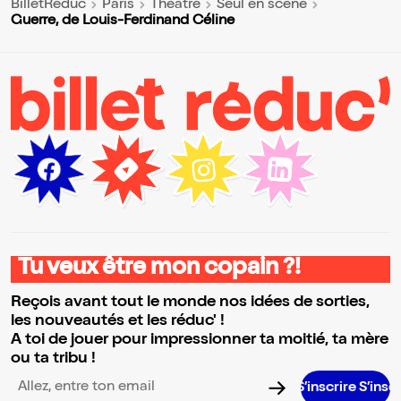
BilletReduc
Paris
Théâtre
Seul en scène
Guerre, de Louis-Ferdinand Céline
Tu veux être mon copain ?!
Reçois avant tout le monde nos idées de sorties,
les nouveautés et les réduc' !
A toi de jouer pour impressionner ta moitié, ta mère
ou ta tribu !
S’inscrire S’inscrire S’inscr
Adresse email pour la newsletter