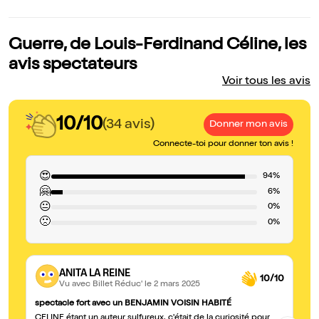
Guerre, de Louis-Ferdinand Céline, les
avis spectateurs
Voir tous les avis
10/10
(34 avis)
Donner mon avis
Connecte-toi pour donner ton avis !
😍
94%
🤗
6%
😐
0%
🙁
0%
ANITA LA REINE
10/10
Vu avec Billet Réduc'
le 2 mars 2025
spectacle fort avec un BENJAMIN VOISIN HABITÉ
Ch
CELINE étant un auteur sulfureux, c'était de la curiosité pour
Tr