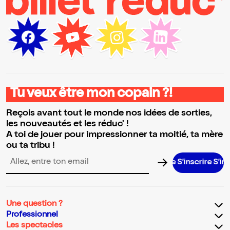
Tu veux être mon copain ?!
Reçois avant tout le monde nos idées de sorties,
les nouveautés et les réduc' !
A toi de jouer pour impressionner ta moitié, ta mère
ou ta tribu !
S’inscrire S’inscrir
Adresse email pour la newsletter
Une question ?
Professionnel
Les spectacles