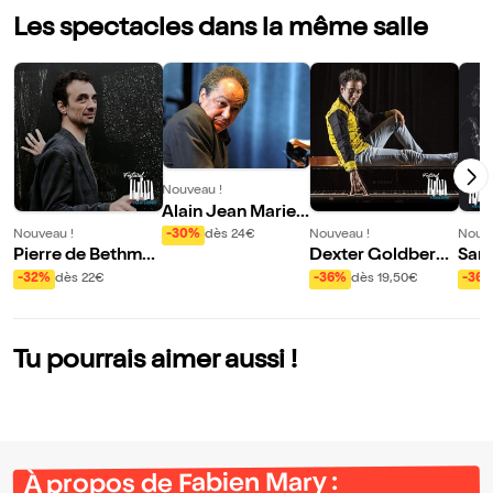
Les spectacles dans la même salle
Nouveau !
Alain Jean Marie
Be Bop Trio | Piani
Nouveau !
Nouveau !
Nouve
-30%
dès 24€
ssimo Vol XXI
Pierre de Bethma
Dexter Goldberg
Samy
nn Quartet ft. Dav
Trio
Léo
-32%
dès 22€
-36%
dès 19,50€
-36
id El Malek | Pianis
a : 
simo Vol XXI
ded 
ol X
Tu pourrais aimer aussi !
À propos de Fabien Mary :