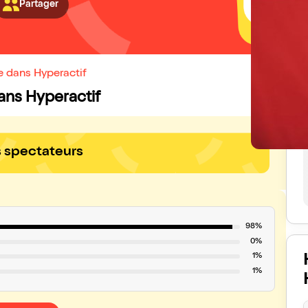
Partager
e dans Hyperactif
dans Hyperactif
s spectateurs
98%
0%
1%
1%