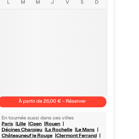
L
M
M
J
V
S
D
À partir de 26,00 € - Réserver
En tournée aussi dans ces villes
Paris
Lille
Caen
Rouen
Décines Charpieu
La Rochelle
Le Mans
Châteauneuf le Rouge
Clermont Ferrand