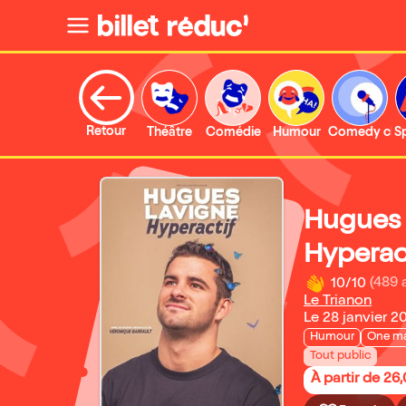
Retour
Théâtre
Comédie
Humour
Comedy clu
S
Hugues 
Hyperac
10/10
(489 
Le Trianon
Le 28 janvier 2
Humour
One m
Tout public
À partir de 26