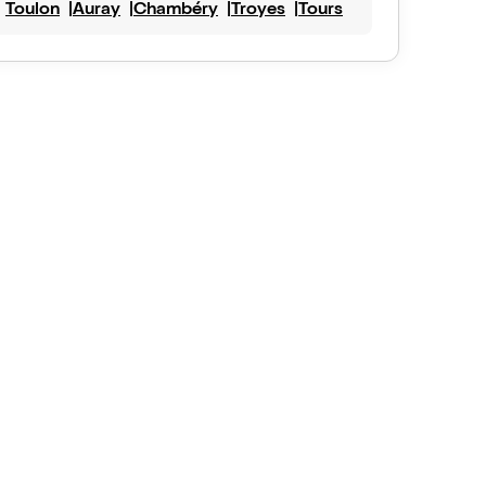
Toulon
Auray
Chambéry
Troyes
Tours