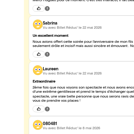
Merci Hugues pour ce moment! C'est très interactif, il fait bea
Sabrina
Vu avec Billet Réduc'
le 22 mai 2026
Un excellent moment
Nous avions offert cette soirée pour l’anniversaire de mon fi
seulement drôle et incisif mais aussi sincère et émouvant 
Laureen
Vu avec Billet Réduc'
le 22 mai 2026
Extraordinaire
2ème fois que nous voyons son spectacle et nous avons encor
d'une extrême gentillesse et prend le temps d'échanger quel
spectacle, une vraie belle personne que nous serons ravis d
vous de prendre vos places !
080481
Vu avec Billet Réduc'
le 8 mai 2026