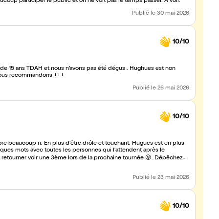
ucoup participer le public et on ne voit pas le temps passer. A voir.
Publié
le 30 mai 2026
10/10
ls de 15 ans TDAH et nous n’avons pas été déçus . Hughues est non
. Nous recommandons +++
Publié
le 26 mai 2026
10/10
e beaucoup ri. En plus d'être drôle et touchant, Hugues est en plus
ques mots avec toutes les personnes qui l'attendent après le
e retourner voir une 3ème lors de la prochaine tournée 😜. Dépêchez-
Publié
le 23 mai 2026
10/10