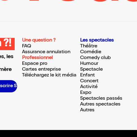
Une question ?
Les spectacles
 ?!
FAQ
Théâtre
Assurance annulation
Comédie
s, les
Professionnel
Comedy club
Espace pro
Humour
 mère
Cartes entreprise
Spectacle
Téléchargez le kit média
Enfant
Concert
crire S’inscrire S’inscrire S’inscrire S’inscrire S’inscrire S’inscrire S’inscrire S’inscrire S’inscrire S’inscrire S’inscrire
Activité
Expo
Spectacles passés
Autres spectacles
Autres