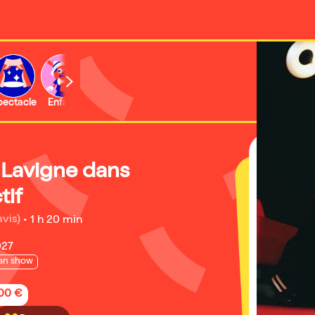
b
pectacle
Enfant
Concert
Activité
Lavigne dans
tif
avis)
•
1 h 20 min
027
an show
,00 €