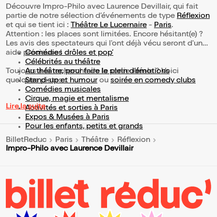
Découvre Impro-Philo avec Laurence Devillair, qui fait
partie de notre sélection d’événements de type
Réflexion
et qui se tient ici :
Théâtre Le Lucernaire
-
Paris
.
Attention : les places sont limitées. Encore hésitant(e) ?
Les avis des spectateurs qui l'ont déjà vécu seront d'une
aide précieuse !
Comédies drôles et pop’
Célébrités au théâtre
Toujours à la recherche de la sortie idéale ? Voici
Au théâtre, pour faire le plein d’émotions
quelques pistes :
Stand-up et humour
ou
soirée en comedy clubs
Comédies musicales
Cirque, magie et mentalisme
Lire la suite
Activités et sorties à Paris
Expos & Musées à Paris
Pour les enfants, petits et grands
BilletReduc
Paris
Théâtre
Réflexion
Impro-Philo avec Laurence Devillair