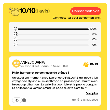
10/10
(1 avis)
Donner mon avis
Connecte-toi pour donner ton avis !
😍
100%
🤗
0%
😐
0%
🙁
0%
ANNEJODAN75
10/10
Vu avec Billet Réduc'
le 14 avr. 2026
Philo, humour et personnages de théâtre !
Un excellent moment avec Laurence DEVILLAIRS qui nous a fait
voyager de Cyrano au misanthrope en passant par Hamlet avec
beaucoup d'humour. La salle était comble et le public conquis.
La philosophie version stand up et de qualité c'est tout
simplement génial. Bravo ! 👍
Voir plus
Publié
le 16 avr. 2026