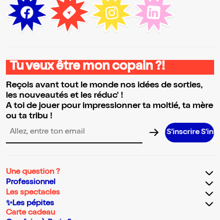
Tu veux être mon copain ?!
Reçois avant tout le monde nos idées de sorties,
les nouveautés et les réduc' !
A toi de jouer pour impressionner ta moitié, ta mère
ou ta tribu !
S’inscrire S’inscrire S’in
Adresse email pour la newsletter
Une question ?
Professionnel
Les spectacles
✨Les pépites
Carte cadeau